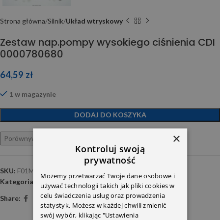
Strona główna
Silnik
Układ wtryskowy
Zestaw nap.pompy wysokiego ciśnienia CDI
0000780680
64,59
zł
1 w magazynie
DODAJ DO KOSZYKA
×
Porównywarka
Ulubione
Kontroluj swoją
prywatność
SKU:
F01M101454
Możemy przetwarzać Twoje dane osobowe i
Kategoria:
Układ wtryskowy
używać technologii takich jak pliki cookies w
celu świadczenia usług oraz prowadzenia
Share:
statystyk. Możesz w każdej chwili zmienić
swój wybór, klikając "Ustawienia