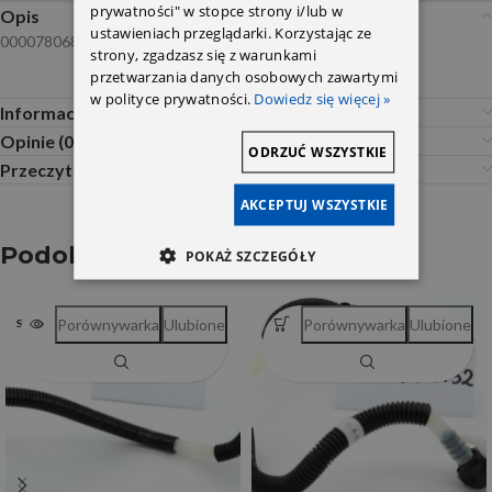
prywatności" w stopce strony i/lub w
Opis
ustawieniach przeglądarki. Korzystając ze
0000780680
strony, zgadzasz się z warunkami
przetwarzania danych osobowych zawartymi
w polityce prywatności.
Dowiedz się więcej »
Informacje dodatkowe
Opinie (0)
ODRZUĆ WSZYSTKIE
Przeczytaj Przed Zakupem
AKCEPTUJ WSZYSTKIE
Podobne produkty
POKAŻ SZCZEGÓŁY
Porównywarka
Ulubione
Porównywarka
Ulubione
SOLD OUT