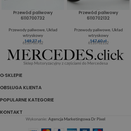
Przewód paliwowy
Przewód paliwowy
6110700732
6110702132
Przewody paliwowe
,
Układ
Przewody paliwowe
,
Układ
wtryskowy
wtryskowy
149,37
zł
147,60
zł
6110700732
6110702132
Sklep Motoryzacyjny z częściami do Mercedesa
O SKLEPIE
OBSŁUGA KLIENTA
POPULARNE KATEGORIE
KONTAKT
Wykonanie:
Agencja Marketingowa Dr Pixel