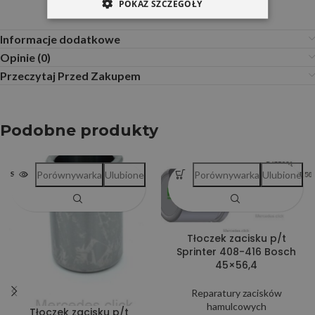
POKAŻ SZCZEGÓŁY
Informacje dodatkowe
Opinie (0)
Przeczytaj Przed Zakupem
Podobne produkty
Porównywarka
Ulubione
Porównywarka
Ulubione
SOLD OUT
Tłoczek zacisku p/t
Sprinter 408-416 Bosch
45×56,4
Reparatury zacisków
hamulcowych
Tłoczek zacisku p/t