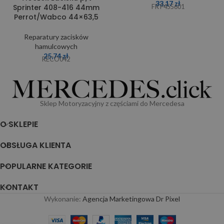
33,17
zł
Sprinter 408-416 44mm
FR P455601
Perrot/Wabco 44×63,5
Reparatury zacisków
hamulcowych
25,74
zł
RECO042
Sklep Motoryzacyjny z częściami do Mercedesa
O SKLEPIE
OBSŁUGA KLIENTA
POPULARNE KATEGORIE
KONTAKT
Wykonanie:
Agencja Marketingowa Dr Pixel