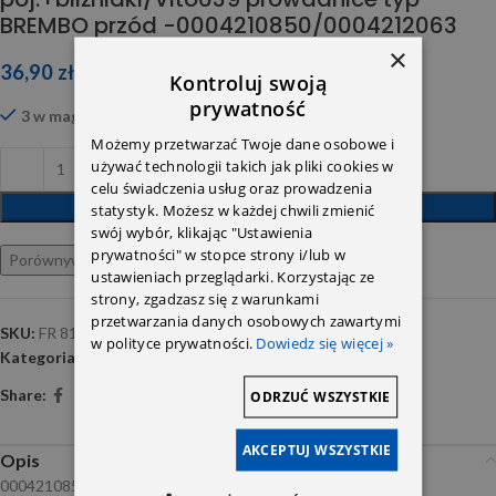
BREMBO przód -0004210850/0004212063
×
36,90
zł
Kontroluj swoją
prywatność
3 w magazynie
Możemy przetwarzać Twoje dane osobowe i
używać technologii takich jak pliki cookies w
celu świadczenia usług oraz prowadzenia
DODAJ DO KOSZYKA
statystyk. Możesz w każdej chwili zmienić
swój wybór, klikając "Ustawienia
prywatności" w stopce strony i/lub w
Porównywarka
Ulubione
ustawieniach przeglądarki. Korzystając ze
strony, zgadzasz się z warunkami
przetwarzania danych osobowych zawartymi
SKU:
FR 818004
w polityce prywatności.
Dowiedz się więcej »
Kategoria:
Reparatury zacisków hamulcowych
Share:
ODRZUĆ WSZYSTKIE
AKCEPTUJ WSZYSTKIE
Opis
0004210850 FR