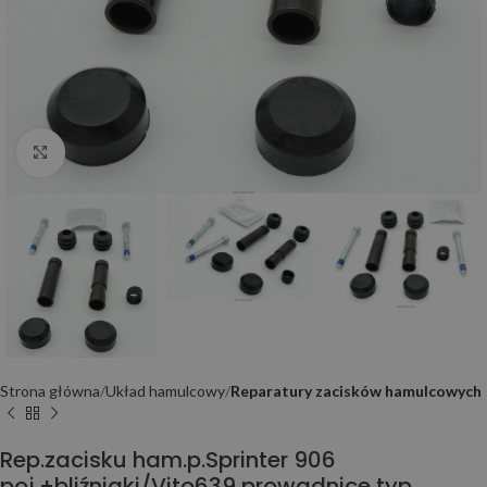
Click to enlarge
Strona główna
Układ hamulcowy
Reparatury zacisków hamulcowych
Rep.zacisku ham.p.Sprinter 906
poj.+bliźniaki/Vito639 prowadnice typ