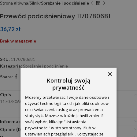
Strona główna
Silnik
Sprężanie i podciśnienie
Przewód podciśnieniowy 1170780681
36,72
zł
Brak w magazynie
SKU:
1170780681
Kategoria:
Sprężanie i podciśnienie
×
Share:
Kontroluj swoją
prywatność
Opis
Możemy przetwarzać Twoje dane osobowe i
1170780681
używać technologii takich jak pliki cookies w
celu świadczenia usług oraz prowadzenia
statystyk. Możesz w każdej chwili zmienić
Informacje dodatkowe
swój wybór, klikając "Ustawienia
prywatności" w stopce strony i/lub w
Opinie (0)
ustawieniach przeglądarki. Korzystając ze