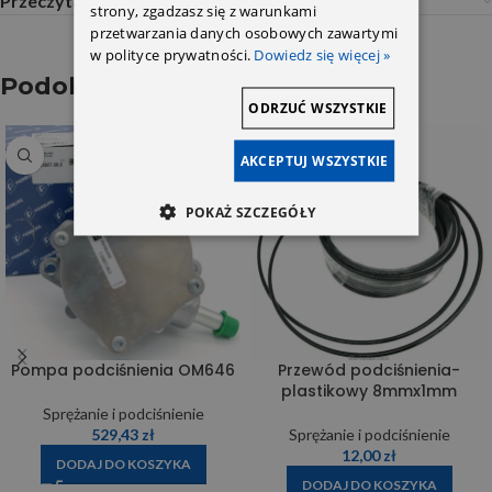
Przeczytaj Przed Zakupem
strony, zgadzasz się z warunkami
przetwarzania danych osobowych zawartymi
w polityce prywatności.
Dowiedz się więcej »
Podobne produkty
ODRZUĆ WSZYSTKIE
AKCEPTUJ WSZYSTKIE
POKAŻ SZCZEGÓŁY
Pompa podciśnienia OM646
Przewód podciśnienia-
plastikowy 8mmx1mm
Sprężanie i podciśnienie
529,43
zł
Sprężanie i podciśnienie
12,00
zł
DODAJ DO KOSZYKA
DODAJ DO KOSZYKA