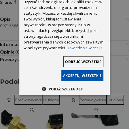
używać technologii takich jak pliki cookies w
Share:
celu świadczenia usług oraz prowadzenia
statystyk. Możesz w każdej chwili zmienić
swój wybór, klikając "Ustawienia
Opis
prywatności" w stopce strony i/lub w
0071536628
ustawieniach przeglądarki. Korzystając ze
strony, zgadzasz się z warunkami
przetwarzania danych osobowych zawartymi
Informacje dodatkowe
w polityce prywatności.
Dowiedz się więcej »
Opinie (0)
Przeczytaj Przed Zakupem
ODRZUĆ WSZYSTKIE
AKCEPTUJ WSZYSTKIE
Podobne produkty
POKAŻ SZCZEGÓŁY
Porównywarka
Ulubione
Porównywarka
Ulubione