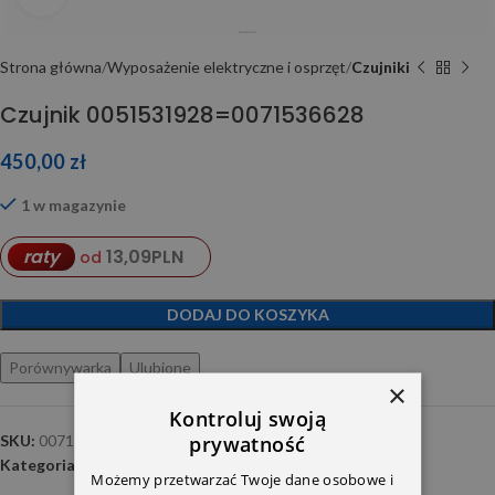
Strona główna
Wyposażenie elektryczne i osprzęt
Czujniki
Czujnik 0051531928=0071536628
450,00
zł
1 w magazynie
13,09
PLN
raty
od
DODAJ DO KOSZYKA
Porównywarka
Ulubione
×
Kontroluj swoją
prywatność
SKU:
0071536628
Kategoria:
Czujniki
Możemy przetwarzać Twoje dane osobowe i