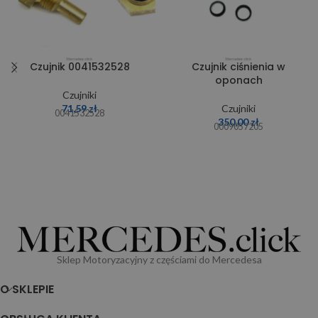
Czujnik 0041532528
Czujnik ciśnienia w
oponach
Czujniki
71,59
zł
Czujniki
0041532528
350,00
zł
0009057205
Sklep Motoryzacyjny z częściami do Mercedesa
O SKLEPIE