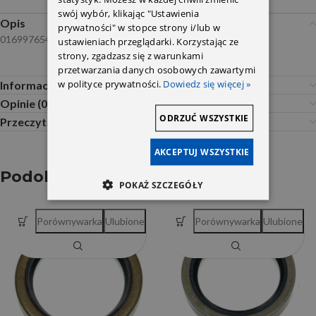
swój wybór, klikając "Ustawienia
Opis
prywatności" w stopce strony i/lub w
0169976547/0199975147/0119976746
ustawieniach przeglądarki. Korzystając ze
strony, zgadzasz się z warunkami
przetwarzania danych osobowych zawartymi
w polityce prywatności.
Dowiedz się więcej »
Informacje dodatkowe
Opinie (0)
ODRZUĆ WSZYSTKIE
Przeczytaj Przed Zakupem
AKCEPTUJ WSZYSTKIE
Podobne produkty
POKAŻ SZCZEGÓŁY
Porównywarka
Ulubione
Porównywarka
Ulubione