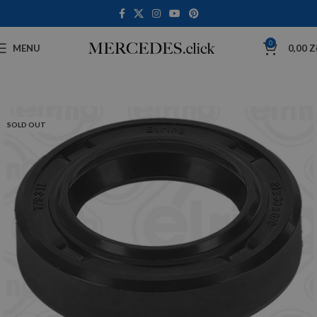
0
MENU
0,00
Z
SOLD OUT