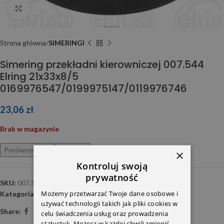
Click to enlarge
Strona główna
SIMERINGI
Simering przekładni kierowniczej 007.544
Elring 21x33x8/5
0169976547/0199975147/0119976746
23,06
zł
Brak w magazynie
Porównywarka
Ulubione
×
Kontroluj swoją
prywatność
SKU:
007.544
Możemy przetwarzać Twoje dane osobowe i
Kategoria:
SIMERINGI
używać technologii takich jak pliki cookies w
Share:
celu świadczenia usług oraz prowadzenia
statystyk. Możesz w każdej chwili zmienić