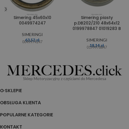
Simering 45x60x10
Simering piasty
0049974247
p.DB202/210 48x64x12
0199978847 01019283 B
SIMERINGI
63,52
zł
SIMERINGI
0049974247
18,14
zł
0199978847
Sklep Motoryzacyjny z częściami do Mercedesa
O SKLEPIE
OBSŁUGA KLIENTA
POPULARNE KATEGORIE
KONTAKT