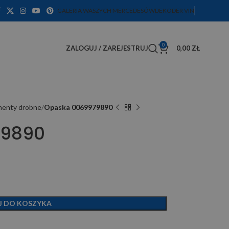
GALERIA WASZYCH MERCEDESÓW
DEKODER VIN
0
ZALOGUJ / ZAREJESTRUJ
0,00
ZŁ
ementy drobne
Opaska 0069979890
79890
J DO KOSZYKA