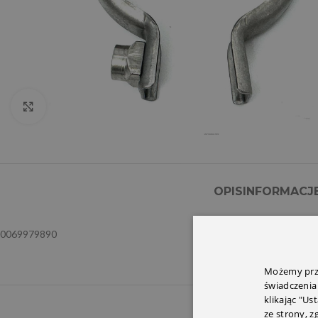
Click to enlarge
OPIS
INFORMACJ
0069979890
Możemy prze
świadczenia
klikając "Us
ze strony, 