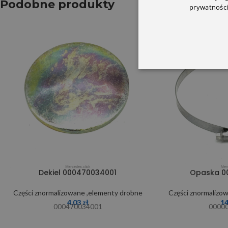
Podobne produkty
prywatności
Dekiel 000470034001
Opaska 0
Części znormalizowane ,elementy drobne
Części znormalizo
4,03
zł
1
000470034001
0000