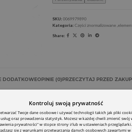
SKU:
0069979890
Kategoria:
Części znormalizowane ,elemen
Share:
E DODATKOWE
OPINIE (0)
PRZECZYTAJ PRZED ZAKU
Kontroluj swoją prywatność
twarzać Twoje dane osobowe i używać technologii takich jak pliki cooki
 usług oraz prowadzenia statystyk. Możesz w każdej chwili zmienić swój
tawienia prywatności" w stopce strony i/lub w ustawieniach przeglądarki.
zgadzasz się z warunkami przetwarzania danych osobowych zawartymi w 