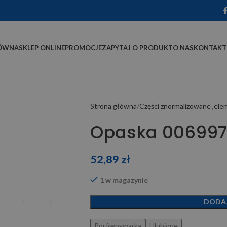
ÓWNA
SKLEP ONLINE
PROMOCJE
ZAPYTAJ O PRODUKT
O NAS
KONTAKT
Strona główna
Części znormalizowane ,el
Opaska 00699
52,89
zł
1 w magazynie
DODA
Porównywarka
Ulubione