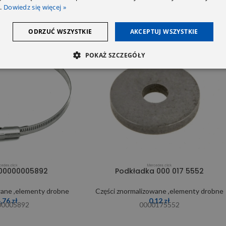
.
Dowiedz się więcej »
ODRZUĆ WSZYSTKIE
AKCEPTUJ WSZYSTKIE
POKAŻ SZCZEGÓŁY
00000005892
Podkładka 000 017 5552
wane ,elementy drobne
Części znormalizowane ,elementy drobne
4,76
zł
0,12
zł
00005892
0000175552