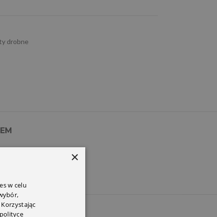
ty drobne
PEM
×
es w celu
 wybór,
 Korzystając
polityce