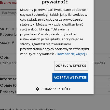
prywatność
Brak w magazynie
Możemy przetwarzać Twoje dane osobowe i
Porównywarka
Ulubione
używać technologii takich jak pliki cookies w
celu świadczenia usług oraz prowadzenia
statystyk. Możesz w każdej chwili zmienić
SKU:
301070
swój wybór, klikając "Ustawienia
prywatności" w stopce strony i/lub w
Kategoria:
Czujniki
ustawieniach przeglądarki. Korzystając ze
Share:
strony, zgadzasz się z warunkami
przetwarzania danych osobowych zawartymi
w polityce prywatności.
Dowiedz się więcej »
Opis
Czujnik ciśnienia klimatyzacji 2205420118/0045429018/2110000283
ODRZUĆ WSZYSTKIE
AKCEPTUJ WSZYSTKIE
Informacje dodatkowe
Opinie (0)
POKAŻ SZCZEGÓŁY
Przeczytaj Przed Zakupem