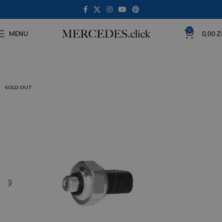
0
MENU
0,00
Z
SOLD OUT