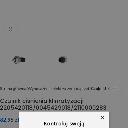
Click to enlarge
Strona główna
Wyposażenie elektryczne i osprzęt
Czujniki
Czujnik ciśnienia klimatyzacji
2205420118/0045429018/2110000283
×
82,95
zł
Kontroluj swoją