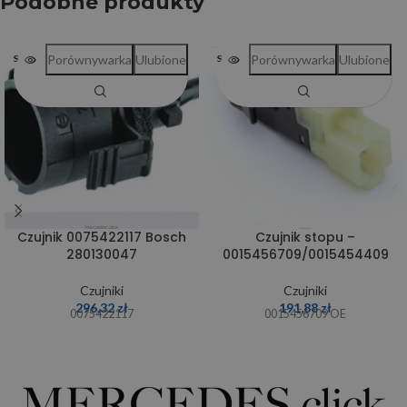
Podobne produkty
Porównywarka
Ulubione
Porównywarka
Ulubione
SOLD OUT
SOLD OUT
Czujnik 0075422117 Bosch
Czujnik stopu –
280130047
0015456709/0015454409
Czujniki
Czujniki
296,32
zł
191,88
zł
0075422117
0015456709 OE