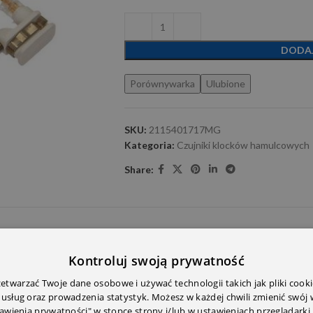
DODA
Porównywarka
Ulubione
SKU:
2115401717MG
Kategoria:
Czujniki klocków hamulcowych
Share:
E DODATKOWE
OPINIE (0)
PRZECZYTAJ PRZED ZAKU
Kontroluj swoją prywatność
twarzać Twoje dane osobowe i używać technologii takich jak pliki cooki
 usług oraz prowadzenia statystyk. Możesz w każdej chwili zmienić swój
tawienia prywatności" w stopce strony i/lub w ustawieniach przeglądarki.