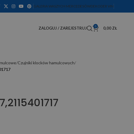
GALERIA WASZYCH MERCEDESÓW
DEKODER VIN
0
ZALOGUJ / ZAREJESTRUJ
0,00
ZŁ
amulcowe
Czujniki klocków hamulcowych
01717
,2115401717