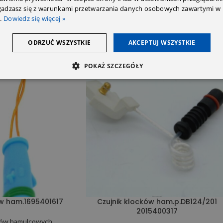
zgadzasz się z warunkami przetwarzania danych osobowych zawartymi w 
.
Dowiedz się więcej »
ODRZUĆ WSZYSTKIE
AKCEPTUJ WSZYSTKIE
POKAŻ SZCZEGÓŁY
ów ham.1695401617
Czujnik klocków ham.p.DB124/201
2015400317
cków hamulcowych