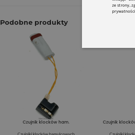
ze strony, 
prywatności
Podobne produkty
Czujnik klocków ham.
Czujnik klock
Czujniki klocków hamulcowych
Czujniki klo