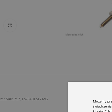
Click to enlarge
OPIS
INFORMACJ
2115401717, 1695401617 MG
Możemy prze
świadczenia
klikając "Us