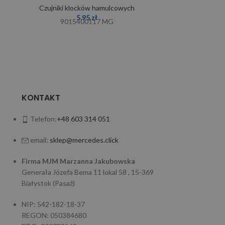
Czujniki klocków hamulcowych
5,95
zł
9015400117 MG
KONTAKT
Telefon:
+48 603 314 051
email:
sklep@mercedes.click
Firma MJM Marzanna Jakubowska
Generała Józefa Bema 11 lokal 58 , 15-369
Białystok (Pasaż)
NIP: 542-182-18-37
REGON: 050384680