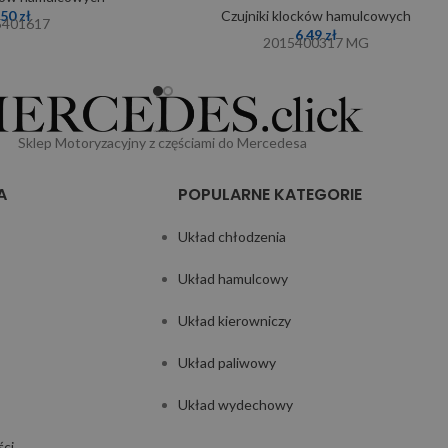
,50
zł
Czujniki klocków hamulcowych
5401617
6,49
zł
2015400317 MG
Sklep Motoryzacyjny z częściami do Mercedesa
A
POPULARNE KATEGORIE
Układ chłodzenia
Układ hamulcowy
Układ kierowniczy
Układ paliwowy
Układ wydechowy
ści