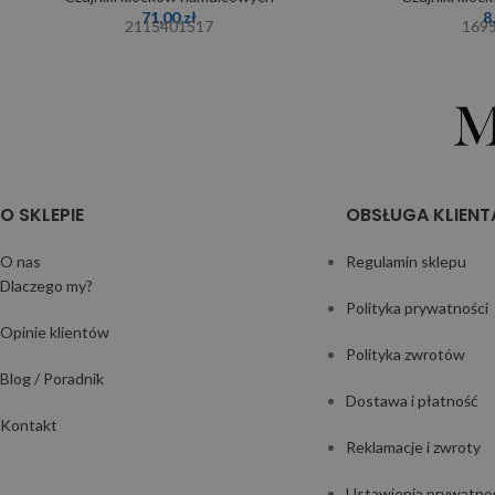
71,00
zł
8
2115401517
169
O SKLEPIE
OBSŁUGA KLIENT
O nas
Regulamin sklepu
Dlaczego my?
Polityka prywatności
Opinie klientów
Polityka zwrotów
Blog / Poradnik
Dostawa i płatność
Kontakt
Reklamacje i zwroty
Ustawienia prywatno