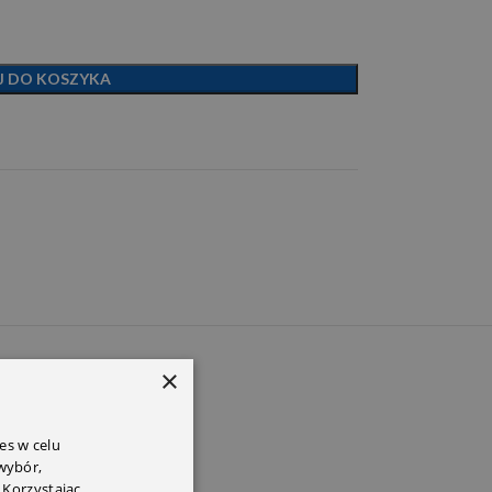
J DO KOSZYKA
PEM
×
es w celu
 wybór,
 Korzystając