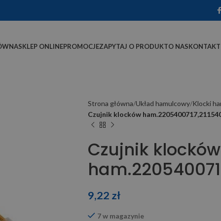
ÓWNA
SKLEP ONLINE
PROMOCJE
ZAPYTAJ O PRODUKT
O NAS
KONTAKT
Strona główna
Układ hamulcowy
Klocki h
Czujnik klocków ham.2205400717,21154
Czujnik klocków
ham.2205400717
9,22
zł
7 w magazynie