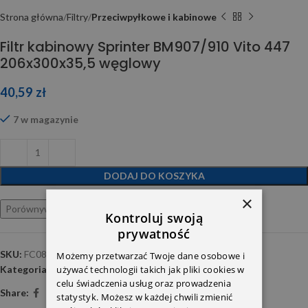
Strona główna
Filtry
Przeciwpyłkowe i kabinowe
Filtr kabinowy Sprinter BM907/910 Vito 447
206x300x35,5 węglowy
40,59
zł
7 w magazynie
DODAJ DO KOSZYKA
×
Porównywarka
Ulubione
Kontroluj swoją
prywatność
SKU:
FC0876C
Możemy przetwarzać Twoje dane osobowe i
używać technologii takich jak pliki cookies w
Kategoria:
Przeciwpyłkowe i kabinowe
celu świadczenia usług oraz prowadzenia
Share:
statystyk. Możesz w każdej chwili zmienić