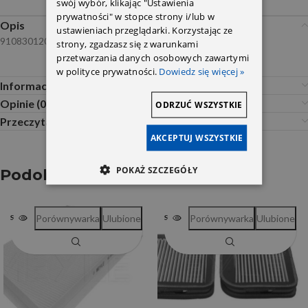
swój wybór, klikając "Ustawienia
prywatności" w stopce strony i/lub w
Opis
ustawieniach przeglądarki. Korzystając ze
9108301200 9108301100 4478300000 Bremsi
strony, zgadzasz się z warunkami
przetwarzania danych osobowych zawartymi
w polityce prywatności.
Dowiedz się więcej »
Informacje dodatkowe
Opinie (0)
ODRZUĆ WSZYSTKIE
Przeczytaj Przed Zakupem
AKCEPTUJ WSZYSTKIE
POKAŻ SZCZEGÓŁY
Podobne produkty
Porównywarka
Ulubione
Porównywarka
Ulubione
SOLD OUT
SOLD OUT