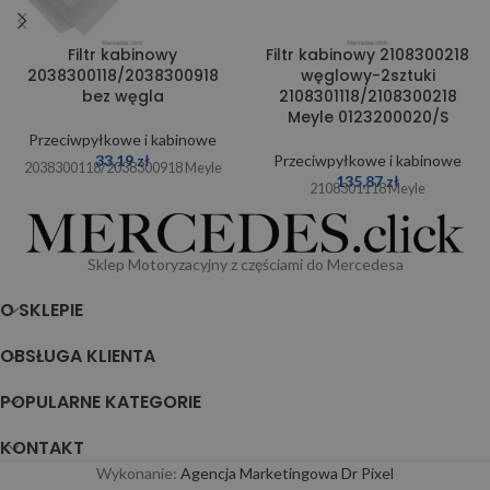
Filtr kabinowy
Filtr kabinowy 2108300218
2038300118/2038300918
węglowy-2sztuki
bez węgla
2108301118/2108300218
Meyle 0123200020/S
Przeciwpyłkowe i kabinowe
33,19
zł
Przeciwpyłkowe i kabinowe
2038300118/2038300918 Meyle
135,87
zł
2108301118 Meyle
Sklep Motoryzacyjny z częściami do Mercedesa
O SKLEPIE
OBSŁUGA KLIENTA
POPULARNE KATEGORIE
KONTAKT
Wykonanie:
Agencja Marketingowa Dr Pixel