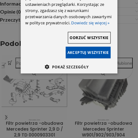
Informacje dodatkowe
ustawieniach przeglądarki. Korzystając ze
strony, zgadzasz się z warunkami
Opinie (0)
przetwarzania danych osobowych zawartymi
Przeczytaj Przed Zakupem
w polityce prywatności.
Dowiedz się więcej »
ODRZUĆ WSZYSTKIE
Podobne produkty
AKCEPTUJ WSZYSTKIE
Porównywarka
Ulubione
Porównywarka
Ulubione
POKAŻ SZCZEGÓŁY
Filtr powietrza -obudowa
Filtr powietrza -obudowa
Mercedes Sprinter 2,9 D /
Mercedes Sprinter
2,9 TD 0000903301
W901/902/903/904