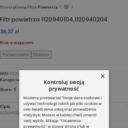
Strona główna
Filtry
Powietrza
Filtr powietrza 1120940104,1120940204
36,37
zł
Brak w magazynie
Porównywarka
Ulubione
SKU:
0120940061
×
Kategoria:
Powietrza
Kontroluj swoją
prywatność
Share:
Możemy przetwarzać Twoje dane osobowe i
używać technologii takich jak pliki cookies w
Opis
celu świadczenia usług oraz prowadzenia
0120940061
statystyk. Możesz w każdej chwili zmienić
swój wybór, klikając "Ustawienia
prywatności" w stopce strony i/lub w