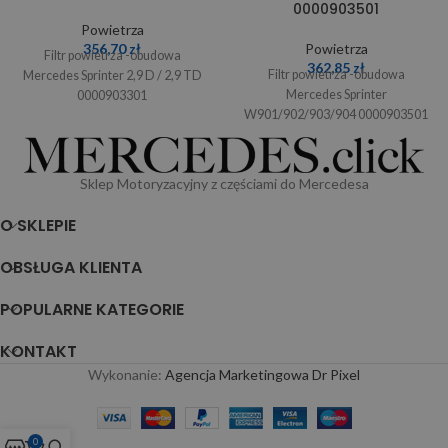
0000903501
Powietrza
356,70
zł
Powietrza
Filtr powietrza -obudowa
362,85
zł
Filtr powietrza -obudowa
Mercedes Sprinter 2,9 D / 2,9 TD
Mercedes Sprinter
0000903301
W901/902/903/904 0000903501
Sklep Motoryzacyjny z częściami do Mercedesa
O SKLEPIE
OBSŁUGA KLIENTA
POPULARNE KATEGORIE
KONTAKT
Wykonanie:
Agencja Marketingowa Dr Pixel
0