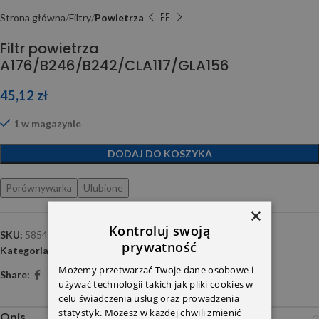
Strona główna
Filtry
Powietrza
Filtr powietrza
A176/B246/B242/CLA117/GLA156
45,12
zł
1 w magazynie
DODAJ DO KOSZYKA
Porównywarka
Ulubione
×
Kontroluj swoją
SKU:
585480
prywatność
Kategoria:
Powietrza
Możemy przetwarzać Twoje dane osobowe i
Share:
używać technologii takich jak pliki cookies w
celu świadczenia usług oraz prowadzenia
statystyk. Możesz w każdej chwili zmienić
Opis