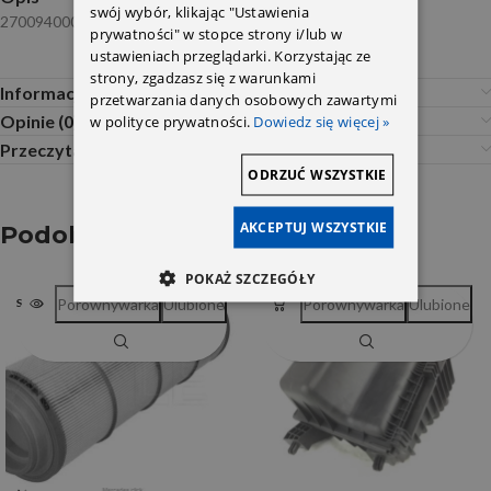
swój wybór, klikając "Ustawienia
2700940004 Valeo
prywatności" w stopce strony i/lub w
ustawieniach przeglądarki. Korzystając ze
strony, zgadzasz się z warunkami
Informacje dodatkowe
przetwarzania danych osobowych zawartymi
Opinie (0)
w polityce prywatności.
Dowiedz się więcej »
Przeczytaj Przed Zakupem
ODRZUĆ WSZYSTKIE
AKCEPTUJ WSZYSTKIE
Podobne produkty
POKAŻ SZCZEGÓŁY
Porównywarka
Ulubione
Porównywarka
Ulubione
SOLD OUT