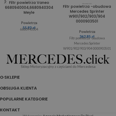
Filtr powietrza Vaneo
Filtr powietrza -obudowa
6680940004,6680940304
Mercedes Sprinter
Meyle
W901/902/903/904
0000903501
Powietrza
55,93
zł
6680940304
Powietrza
362,85
zł
Filtr powietrza -obudowa
Mercedes Sprinter
W901/902/903/904 0000903501
Sklep Motoryzacyjny z częściami do Mercedesa
O SKLEPIE
OBSŁUGA KLIENTA
POPULARNE KATEGORIE
KONTAKT
Wykonanie:
Agencja Marketingowa Dr Pixel