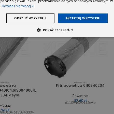
zgadzasz się z warunkami przetwarzania danych osobowych zawartymi w 
.
Dowiedz się więcej »
ODRZUĆ WSZYSTKIE
AKCEPTUJ WSZYSTKIE
SOLD OUT
POKAŻ SZCZEGÓŁY
powietrza
Filtr powietrza 6110940204
940104,6130940004,
0304 Meyle
Powietrza
57,60
zł
6110940204 Meyle
ietrza
7,16
zł
0940104,6130940004