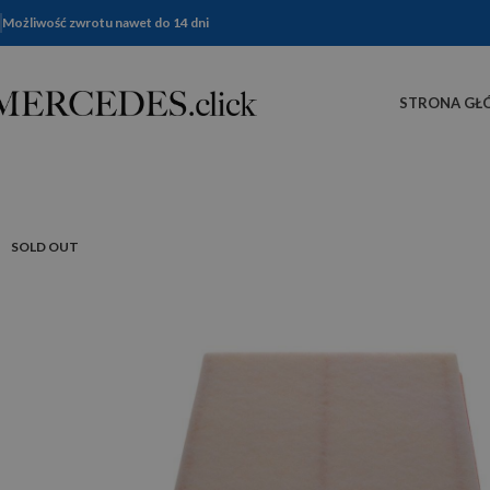
Możliwość zwrotu nawet do 14 dni
STRONA GŁ
SOLD OUT