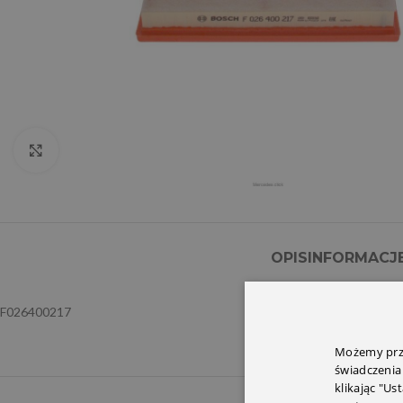
Click to enlarge
OPIS
INFORMACJ
F026400217
Możemy prze
świadczenia
klikając "Us