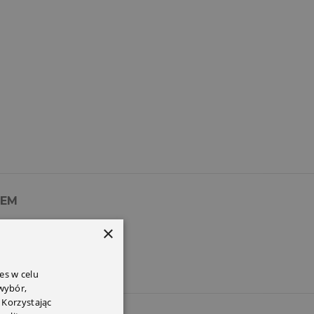
PEM
×
es w celu
 wybór,
 Korzystając