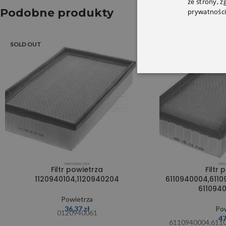
ze strony, 
Podobne produkty
prywatności
SOLD OUT
SOLD OUT
Filtr powietrza
Filtr 
1120940104,1120940204
6110940004,6110
611094
Powietrza
36,37
zł
Pow
0120940061
4
6110940004,611