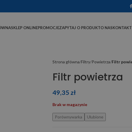
ÓWNA
SKLEP ONLINE
PROMOCJE
ZAPYTAJ O PRODUKT
O NAS
KONTAKT
Strona główna
Filtry
Powietrza
Filtr powi
Filtr powietrza
49,35
zł
Brak w magazynie
Porównywarka
Ulubione