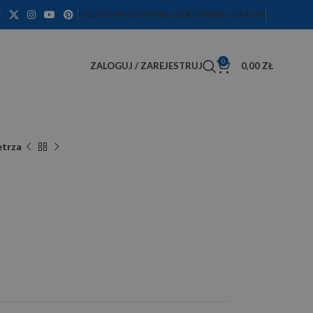
GALERIA WASZYCH MERCEDESÓW
DEKODER VIN
0
ZALOGUJ / ZAREJESTRUJ
0,00
ZŁ
etrza