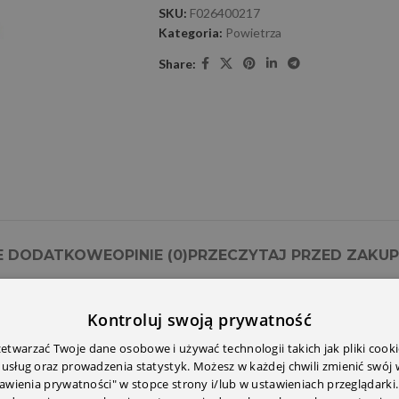
SKU:
F026400217
Kategoria:
Powietrza
Share:
E DODATKOWE
OPINIE (0)
PRZECZYTAJ PRZED ZAKU
Kontroluj swoją prywatność
twarzać Twoje dane osobowe i używać technologii takich jak pliki cooki
 usług oraz prowadzenia statystyk. Możesz w każdej chwili zmienić swój
tawienia prywatności" w stopce strony i/lub w ustawieniach przeglądarki.