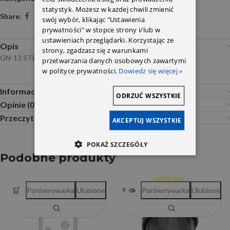
statystyk. Możesz w każdej chwili zmienić
Share:
swój wybór, klikając "Ustawienia
prywatności" w stopce strony i/lub w
ustawieniach przeglądarki. Korzystając ze
Opis
strony, zgadzasz się z warunkami
GN-13 STEINHOF
przetwarzania danych osobowych zawartymi
w polityce prywatności.
Dowiedz się więcej »
Informacje dodatkowe
ODRZUĆ WSZYSTKIE
Opinie (0)
Przeczytaj Przed Zakupem
AKCEPTUJ WSZYSTKIE
POKAŻ SZCZEGÓŁY
Podobne produkty
Porównywarka
Ulubione
Porównywarka
Ulubione
SOLD OUT