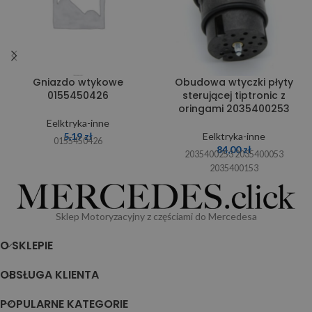
Gniazdo wtykowe
Obudowa wtyczki płyty
0155450426
sterującej tiptronic z
oringami 2035400253
Eelktryka-inne
5,19
zł
Eelktryka-inne
0155450426
84,00
zł
2035400253 2035400053
2035400153
Sklep Motoryzacyjny z częściami do Mercedesa
O SKLEPIE
OBSŁUGA KLIENTA
POPULARNE KATEGORIE