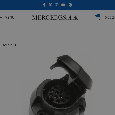
0
MENU
0,00
Z
SOLD OUT