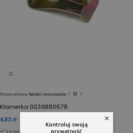
Click to enlarge
Strona główna
Spinki i mocowania
Klamerka 0039880678
×
4,83
zł
Kontroluj swoją
prywatność
1 w magazynie