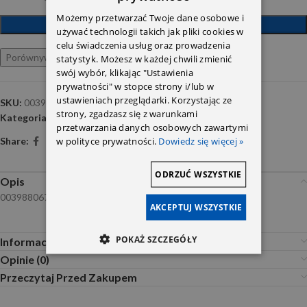
Możemy przetwarzać Twoje dane osobowe i
DODAJ DO KOSZYKA
używać technologii takich jak pliki cookies w
celu świadczenia usług oraz prowadzenia
Porównywarka
Ulubione
statystyk. Możesz w każdej chwili zmienić
swój wybór, klikając "Ustawienia
prywatności" w stopce strony i/lub w
ustawieniach przeglądarki. Korzystając ze
SKU:
0039880678
strony, zgadzasz się z warunkami
Kategoria:
Spinki i mocowania
przetwarzania danych osobowych zawartymi
w polityce prywatności.
Dowiedz się więcej »
Share:
ODRZUĆ WSZYSTKIE
Opis
0039880678
AKCEPTUJ WSZYSTKIE
POKAŻ SZCZEGÓŁY
Informacje dodatkowe
Opinie (0)
Przeczytaj Przed Zakupem