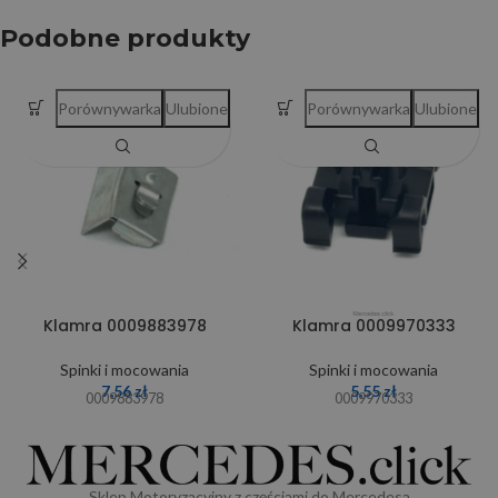
Podobne produkty
Porównywarka
Ulubione
Porównywarka
Ulubione
Klamra 0009883978
Klamra 0009970333
Spinki i mocowania
Spinki i mocowania
7,56
zł
5,55
zł
0009883978
0009970333
Sklep Motoryzacyjny z częściami do Mercedesa