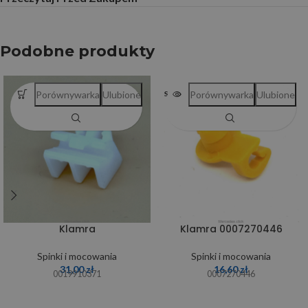
Podobne produkty
Porównywarka
Ulubione
Porównywarka
Ulubione
SOLD OUT
Klamra
Klamra 0007270446
Spinki i mocowania
Spinki i mocowania
31,00
zł
16,60
zł
0019910371
0007270446