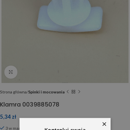
Click to enlarge
Strona główna
Spinki i mocowania
Klamra 0039885078
5,34
zł
×
3 w magazynie
Kontroluj swoją