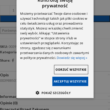
prywatność
Możemy przetwarzać Twoje dane osobowe i
używać technologii takich jak pliki cookies w
DODAJ DO KOSZYKA
celu świadczenia usług oraz prowadzenia
statystyk. Możesz w każdej chwili zmienić
Porównywarka
Ulubione
swój wybór, klikając "Ustawienia
prywatności" w stopce strony i/lub w
ustawieniach przeglądarki. Korzystając ze
SKU:
0039885078
strony, zgadzasz się z warunkami
Kategoria:
Spinki i mocowania
przetwarzania danych osobowych zawartymi
w polityce prywatności.
Dowiedz się więcej »
Share:
ODRZUĆ WSZYSTKIE
Opis
0039885078
AKCEPTUJ WSZYSTKIE
POKAŻ SZCZEGÓŁY
Informacje dodatkowe
Opinie (0)
Przeczytaj Przed Zakupem