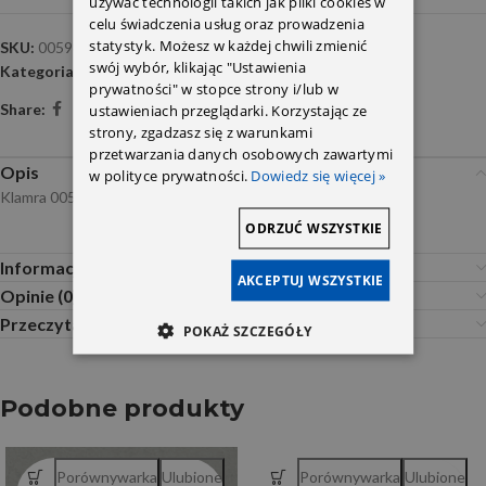
używać technologii takich jak pliki cookies w
celu świadczenia usług oraz prowadzenia
statystyk. Możesz w każdej chwili zmienić
SKU:
0059886278
swój wybór, klikając "Ustawienia
Kategoria:
Spinki i mocowania
prywatności" w stopce strony i/lub w
Share:
ustawieniach przeglądarki. Korzystając ze
strony, zgadzasz się z warunkami
przetwarzania danych osobowych zawartymi
Opis
w polityce prywatności.
Dowiedz się więcej »
Klamra 0059886278
ODRZUĆ WSZYSTKIE
Informacje dodatkowe
AKCEPTUJ WSZYSTKIE
Opinie (0)
Przeczytaj Przed Zakupem
POKAŻ SZCZEGÓŁY
Podobne produkty
Porównywarka
Ulubione
Porównywarka
Ulubione