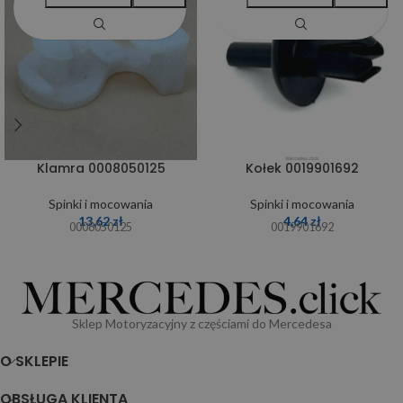
Klamra 0008050125
Kołek 0019901692
Spinki i mocowania
Spinki i mocowania
13,62
zł
4,64
zł
0008050125
0019901692
Sklep Motoryzacyjny z częściami do Mercedesa
O SKLEPIE
OBSŁUGA KLIENTA