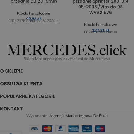
przednie DB123 15mm
przednie Sprinter 208-314
95-2006 /Vito do 98
WVA21576
Klocki hamulcowe
99,96
zł
0014207820 0004206420 ATE
Klocki hamulcowe
127,21
zł
0024209920 Remsa
Sklep Motoryzacyjny z częściami do Mercedesa
O SKLEPIE
OBSŁUGA KLIENTA
POPULARNE KATEGORIE
KONTAKT
Wykonanie:
Agencja Marketingowa Dr Pixel