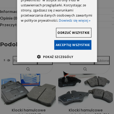
ustawieniach przeglądarki. Korzystając ze
strony, zgadzasz się z warunkami
Informacje dodatkowe
przetwarzania danych osobowych zawartymi
Opinie (0)
w polityce prywatności.
Dowiedz się więcej »
Przeczytaj Przed Zakupem
ODRZUĆ WSZYSTKIE
Podobne produkty
AKCEPTUJ WSZYSTKIE
POKAŻ SZCZEGÓŁY
Porównywarka
Ulubione
Porównywarka
Ulubione
SOLD OUT
SOLD OUT
Klocki hamulcowe
Klocki hamulcowe