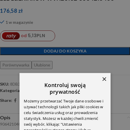
176,58
zł
1 w magazynie
5,13
PLN
raty
od
DODAJ DO KOSZYKA
Porównywarka
Ulubione
×
Kontroluj swoją
SKU:
8DB355005-521
Kategoria:
Klocki hamulcowe
prywatność
Share:
Możemy przetwarzać Twoje dane osobowe i
używać technologii takich jak pliki cookies w
celu świadczenia usług oraz prowadzenia
Opis
statystyk. Możesz w każdej chwili zmienić
swój wybór, klikając "Ustawienia
9064210400 9104204000
prywatności" w stopce strony i/lub w