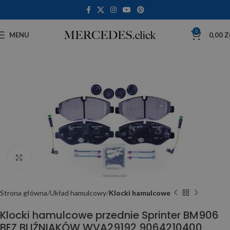
0
MENU
0,00
Z
Click to enlarge
Strona główna
Układ hamulcowy
Klocki hamulcowe
Klocki hamulcowe przednie Sprinter BM906
BEZ BLIŹNIAKÓW WVA29192 9064210400