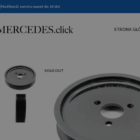
Możliwość zwrotu nawet do 14 dni
STRONA GŁ
SOLD OUT