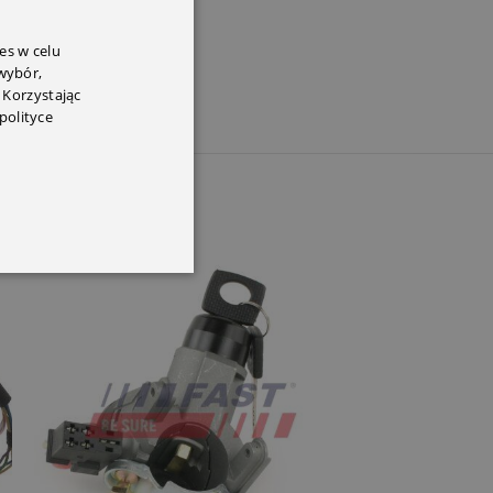
PEM
es w celu
 wybór,
 Korzystając
polityce