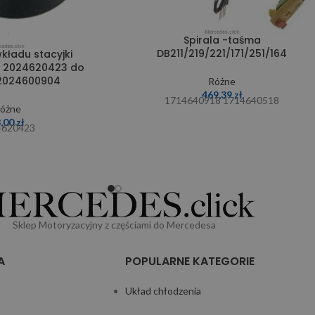
Spirala -taśma
DB211/219/221/171/251/164
kładu stacyjki
T 2024620423 do
 2024600904
Różne
469,39
zł
1714640918 1714640518
óżne
3,00
zł
4620423
Sklep Motoryzacyjny z częściami do Mercedesa
A
POPULARNE KATEGORIE
Układ chłodzenia