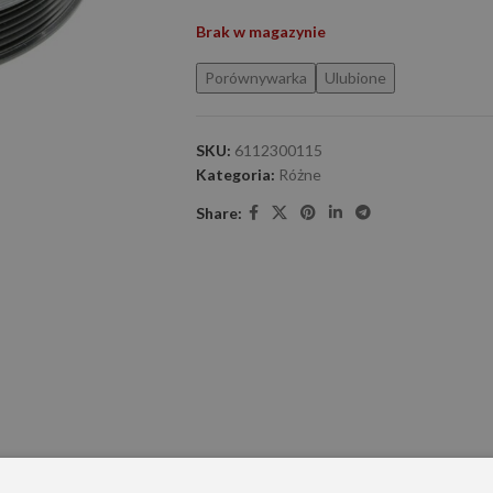
Brak w magazynie
Porównywarka
Ulubione
SKU:
6112300115
Kategoria:
Różne
Share: