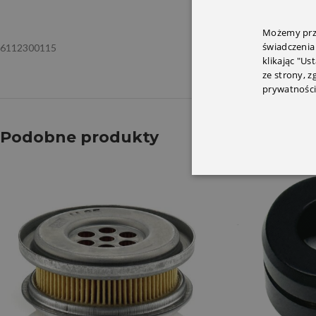
OPIS
INFORMACJ
Możemy prze
świadczenia
6112300115
klikając "Us
ze strony, 
prywatności
Podobne produkty