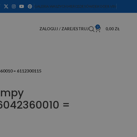
GALERIA WASZYCH MERCEDESÓW
DEKODER VIN
0
ZALOGUJ / ZAREJESTRUJ
0,00
ZŁ
60010 = 6112300115
ompy
6042360010 =