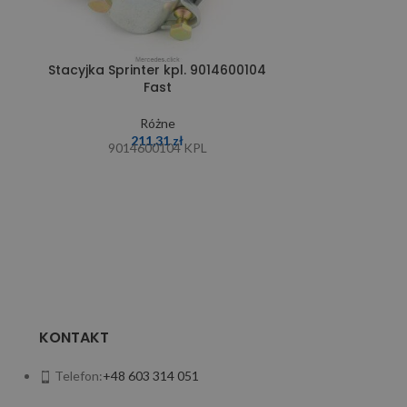
Stacyjka Sprinter kpl. 9014600104
Taśma kon
Fast
Eelkt
Różne
000
211,31
zł
9014600104 KPL
KONTAKT
Telefon:
+48 603 314 051