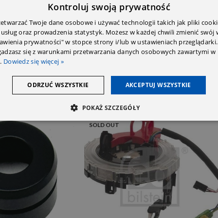
E DODATKOWE
OPINIE (0)
PRZECZYTAJ PRZED ZAKU
Kontroluj swoją prywatność
twarzać Twoje dane osobowe i używać technologii takich jak pliki cooki
 usług oraz prowadzenia statystyk. Możesz w każdej chwili zmienić swój
tawienia prywatności" w stopce strony i/lub w ustawieniach przeglądarki.
zgadzasz się z warunkami przetwarzania danych osobowych zawartymi w 
.
Dowiedz się więcej »
ODRZUĆ WSZYSTKIE
AKCEPTUJ WSZYSTKIE
POKAŻ SZCZEGÓŁY
SOLD OUT