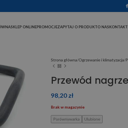
ÓWNA
SKLEP ONLINE
PROMOCJE
ZAPYTAJ O PRODUKT
O NAS
KONTAKT
Strona główna
Ogrzewanie i klimatyzacja
P
Przewód nagrz
98,20
zł
Brak w magazynie
Porównywarka
Ulubione