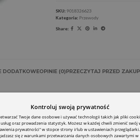
SKU:
9018326623
Kategoria:
Przewody
Share:
E DODATKOWE
OPINIE (0)
PRZECZYTAJ PRZED ZAKU
Kontroluj swoją prywatność
twarzać Twoje dane osobowe i używać technologii takich jak pliki cooki
 usług oraz prowadzenia statystyk. Możesz w każdej chwili zmienić swój
tawienia prywatności" w stopce strony i/lub w ustawieniach przeglądarki.
zgadzasz się z warunkami przetwarzania danych osobowych zawartymi w 