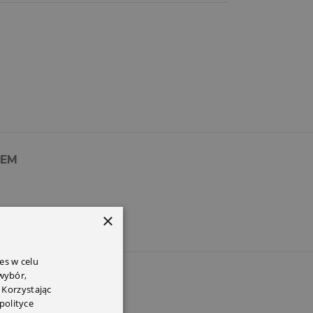
PEM
×
es w celu
 wybór,
 Korzystając
polityce