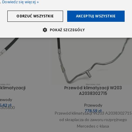
.
Dowiedz się więcej »
ODRZUĆ WSZYSTKIE
AKCEPTUJ WSZYSTKIE
POKAŻ SZCZEGÓŁY
klimatyzacji
Przewód klimatyzacji W203
A2038302715
zewody
5,42
zł
Przewody
8305600
778,59
zł
Przewód klimatyzacji W203 A2038302715
od skraplacza do zaworu rozprężnego
Mercedes c-klasa