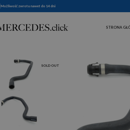
Możliwość zwrotu nawet do 14 dni
STRONA GŁ
SOLD OUT