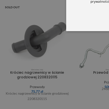
prywatności
SOLD OUT
Króciec nagrzewnicy w ścianie
Przewód 
grodziowej 2208320115
Pr
Przewody
50
246
75,77
zł
Króciec nagrzewnicy w ścianie grodziowej
2208320115