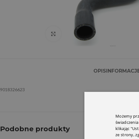
Click to enlarge
OPIS
INFORMACJ
9018326623
Możemy prze
świadczenia
Podobne produkty
klikając "Us
ze strony, 