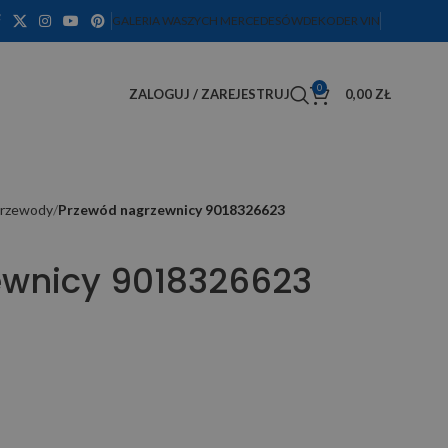
GALERIA WASZYCH MERCEDESÓW
DEKODER VIN
0
ZALOGUJ / ZAREJESTRUJ
0,00
ZŁ
rzewody
Przewód nagrzewnicy 9018326623
ewnicy 9018326623