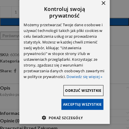
×
Kontroluj swoją
prywatność
DODAJ DO KOSZYKA
Możemy przetwarzać Twoje dane osobowe i
używać technologii takich jak pliki cookies w
Porównywarka
Ulubione
celu świadczenia usług oraz prowadzenia
statystyk. Możesz w każdej chwili zmienić
swój wybór, klikając "Ustawienia
prywatności" w stopce strony i/lub w
SKU:
6006 2RS C3 TIMKEN (30X55X13)
ustawieniach przeglądarki. Korzystając ze
Kategoria:
Accessories
strony, zgadzasz się z warunkami
przetwarzania danych osobowych zawartymi
Share:
w polityce prywatności.
Dowiedz się więcej »
Opis
ODRZUĆ WSZYSTKIE
Łożysko podpory wału 30mm Timken
AKCEPTUJ WSZYSTKIE
Informacje dodatkowe
POKAŻ SZCZEGÓŁY
Opinie (0)
Przeczytaj Przed Zakupem