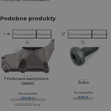
Podobne produkty
Porównywarka
Ulubione
Porównywarka
Ulubione
SOLD OUT
Podstawa wentylatora
Śruba
OM642
Accessories
Accessories
9,59
zł
252,00
zł
000000001427
6422000420 6422000220
6422000300 Swag