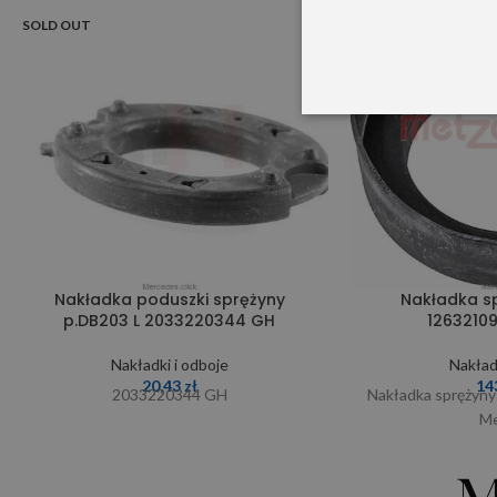
SOLD OUT
SOLD OUT
Nakładka spr
Nakładka poduszki sprężyny
1263210
p.DB203 L 2033220344 GH
Nakład
Nakładki i odboje
14
20,43
zł
Nakładka sprężyny
2033220344 GH
Me