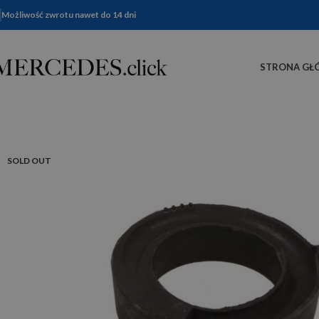
Możliwość zwrotu nawet do 14 dni
STRONA GŁ
SOLD OUT