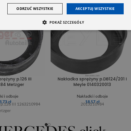
ODRZUĆ WSZYSTKIE
AKCEPTUJ WSZYSTKIE
POKAŻ SZCZEGÓŁY
ężyny p.126 III
Nakładka sprężyny p.DB124/201 I
984 Metzger
Meyle 0140320013
ki i odboje
Nakładki i odboje
3,73
zł
18,57
zł
 p.126 III 1263210984
2013210984
tzger