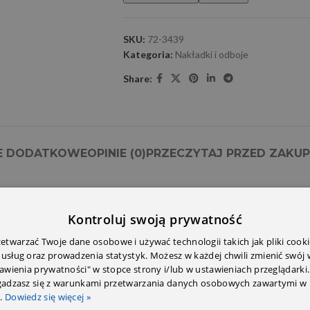
SKU:
72-3439
Kategoria:
Nakładki i odboje
Share:
E DODATKOWE
OPINIE (0)
PRZECZYTAJ PRZED ZAKU
Kontroluj swoją prywatność
twarzać Twoje dane osobowe i używać technologii takich jak pliki cooki
 usług oraz prowadzenia statystyk. Możesz w każdej chwili zmienić swój
tawienia prywatności" w stopce strony i/lub w ustawieniach przeglądarki.
zgadzasz się z warunkami przetwarzania danych osobowych zawartymi w 
.
Dowiedz się więcej »