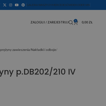
GALERIA WASZYCH MERCEDESÓW
DEKODER VIN
0
ZALOGUJ / ZAREJESTRUJ
0,00
ZŁ
prężyny zawieszenia
Nakładki i odboje
yny p.DB202/210 IV