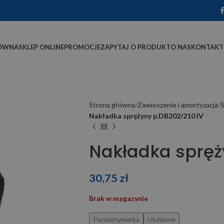
ÓWNA
SKLEP ONLINE
PROMOCJE
ZAPYTAJ O PRODUKT
O NAS
KONTAKT
Strona główna
Zawieszenie i amortyzacja
S
Nakładka sprężyny p.DB202/210 IV
Nakładka spręż
30,75
zł
Brak w magazynie
Porównywarka
Ulubione