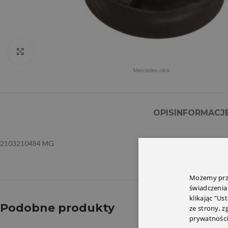
Click to enlarge
OPIS
INFORMACJ
2103210484 MG
Możemy prze
świadczenia
klikając "Us
Podobne produkty
ze strony, 
prywatności