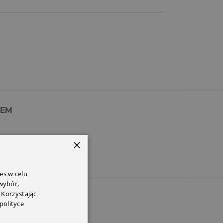
PEM
×
es w celu
 wybór,
 Korzystając
polityce