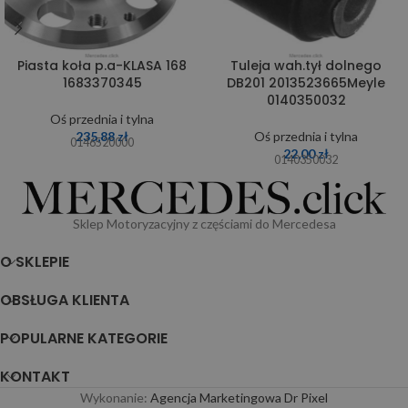
Piasta koła p.a-KLASA 168
Tuleja wah.tył dolnego
1683370345
DB201 2013523665Meyle
0140350032
Oś przednia i tylna
235,88
zł
Oś przednia i tylna
0146520000
22,00
zł
0140350032
Sklep Motoryzacyjny z częściami do Mercedesa
O SKLEPIE
OBSŁUGA KLIENTA
POPULARNE KATEGORIE
KONTAKT
Wykonanie:
Agencja Marketingowa Dr Pixel