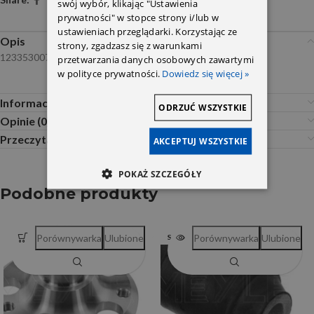
swój wybór, klikając "Ustawienia
prywatności" w stopce strony i/lub w
ustawieniach przeglądarki. Korzystając ze
Opis
strony, zgadzasz się z warunkami
1233530072 Febi
przetwarzania danych osobowych zawartymi
w polityce prywatności.
Dowiedz się więcej »
Informacje dodatkowe
ODRZUĆ WSZYSTKIE
Opinie (0)
Przeczytaj Przed Zakupem
AKCEPTUJ WSZYSTKIE
POKAŻ SZCZEGÓŁY
Podobne produkty
Porównywarka
Ulubione
Porównywarka
Ulubione
SOLD OUT