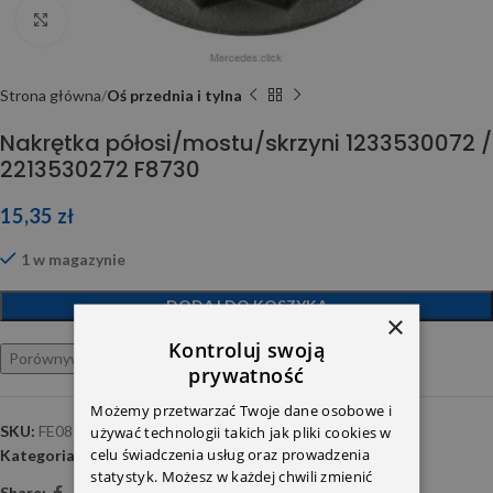
Click to enlarge
Strona główna
Oś przednia i tylna
Nakrętka półosi/mostu/skrzyni 1233530072 /
2213530272 F8730
15,35
zł
1 w magazynie
DODAJ DO KOSZYKA
×
Kontroluj swoją
Porównywarka
Ulubione
prywatność
Możemy przetwarzać Twoje dane osobowe i
SKU:
FE08730
używać technologii takich jak pliki cookies w
celu świadczenia usług oraz prowadzenia
Kategoria:
Oś przednia i tylna
statystyk. Możesz w każdej chwili zmienić
Share: