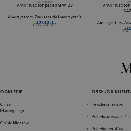
Amortyzator przedni W123
Amortyzator 
164
Amortyzatory
,
Zawieszenie i amortyzacja
127,62
zł
Amortyzatory
,
Zaw
0266250005
2 0
16432
O SKLEPIE
OBSŁUGA KLIENT
O nas
Regulamin sklepu
Dlaczego my?
Polityka prywatności
Opinie klientów
Polityka zwrotów