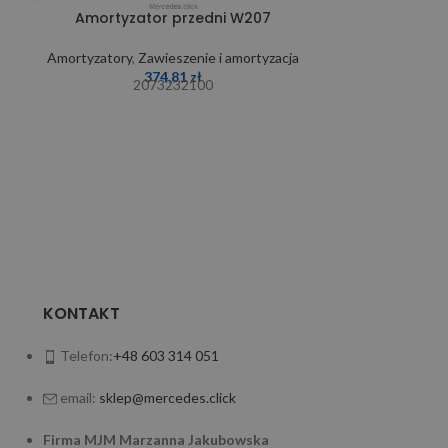
Amortyzator przedni W207
Amortyzator
Amortyzatory
,
Zawieszenie i amortyzacja
Amortyzatory
,
374,81
zł
2073232100
211
KONTAKT
Telefon:
+48 603 314 051
email:
sklep@mercedes.click
Firma MJM Marzanna Jakubowska