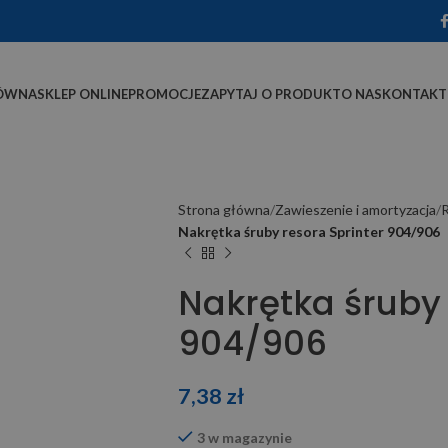
ÓWNA
SKLEP ONLINE
PROMOCJE
ZAPYTAJ O PRODUKT
O NAS
KONTAKT
Strona główna
Zawieszenie i amortyzacja
Nakrętka śruby resora Sprinter 904/906
Nakrętka śruby 
904/906
7,38
zł
3 w magazynie