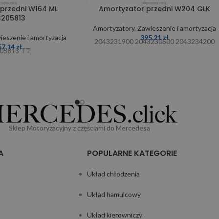
przedni W164 ML
Amortyzator przedni W204 GLK
3205813
Amortyzatory
,
Zawieszenie i amortyzacja
ieszenie i amortyzacja
395,21
zł
2043231900 2043230500 2043234200
57,14
zł
05813 TT
Sklep Motoryzacyjny z częściami do Mercedesa
A
POPULARNE KATEGORIE
Układ chłodzenia
Układ hamulcowy
Układ kierowniczy