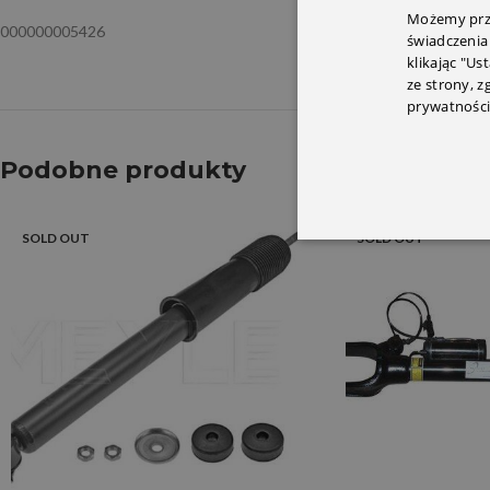
Możemy prze
000000005426
świadczenia
klikając "Us
ze strony, 
prywatności
Podobne produkty
SOLD OUT
SOLD OUT