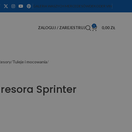
GALERIA WASZYCH MERCEDESÓW
DEKODER VIN
0
ZALOGUJ / ZAREJESTRUJ
0,00
ZŁ
Resory
Tuleje i mocowania
resora Sprinter