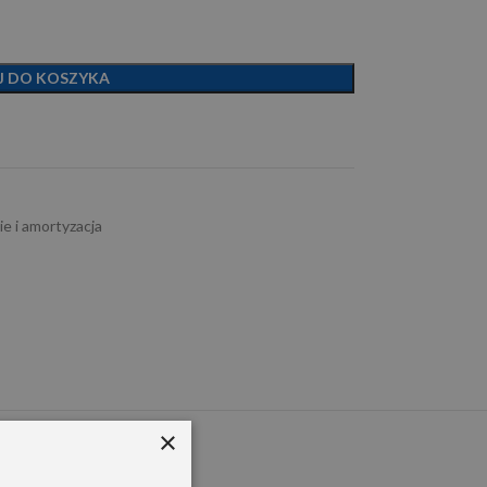
J DO KOSZYKA
e i amortyzacja
×
PEM