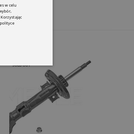
es w celu
 wybór,
 Korzystając
polityce
SOLD OUT
SOLD OUT