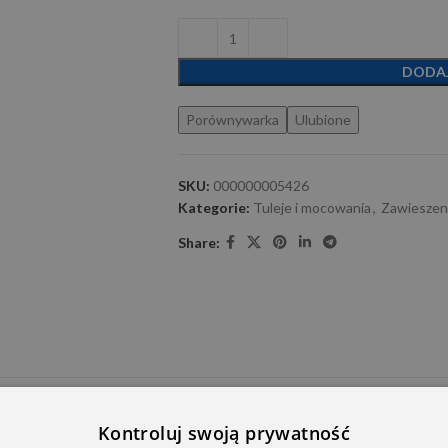
DODA
Porównywarka
Ulubione
SKU:
000000005426
Kategorie:
Tuleje i mocowania
,
Zawieszeni
Share:
E DODATKOWE
OPINIE (0)
PRZECZYTAJ PRZED ZAKU
Kontroluj swoją prywatność