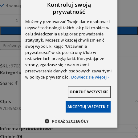
Kontroluj swoją
4 w magazynie
prywatność
Możemy przetwarzać Twoje dane osobowe i
używać technologii takich jak pliki cookies w
DODAJ DO KOSZYKA
celu świadczenia usług oraz prowadzenia
statystyk. Możesz w każdej chwili zmienić
Porównywarka
Ulubione
swój wybór, klikając "Ustawienia
prywatności" w stopce strony i/lub w
ustawieniach przeglądarki. Korzystając ze
strony, zgadzasz się z warunkami
SKU:
9703560026
przetwarzania danych osobowych zawartymi
Kategoria:
Oś przednia i tylna
w polityce prywatności.
Dowiedz się więcej »
Share:
ODRZUĆ WSZYSTKIE
Opis
AKCEPTUJ WSZYSTKIE
9703560026
POKAŻ SZCZEGÓŁY
Informacje dodatkowe
Opinie (0)