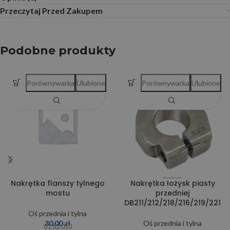
Przeczytaj Przed Zakupem
Podobne produkty
Porównywarka
Ulubione
Porównywarka
Ulubione
Nakrętka flanszy tylnego
Nakrętka łożysk piasty
mostu
przedniej
DB211/212/218/216/219/221
Oś przednia i tylna
30,00
zł
Oś przednia i tylna
01.32.010