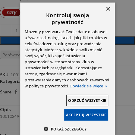
×
3,27
PLN
raty
od
Kontroluj swoją
prywatność
Możemy przetwarzać Twoje dane osobowe i
używać technologii takich jak pliki cookies w
DODAJ DO KOSZYKA
celu świadczenia usług oraz prowadzenia
statystyk. Możesz w każdej chwili zmienić
Porównywarka
Ulubione
swój wybór, klikając "Ustawienia
prywatności" w stopce strony i/lub w
ustawieniach przeglądarki. Korzystając ze
strony, zgadzasz się z warunkami
SKU:
10010249
przetwarzania danych osobowych zawartymi
Kategoria:
Oleje silnikowe
w polityce prywatności.
Dowiedz się więcej »
Share:
ODRZUĆ WSZYSTKIE
Opis
AKCEPTUJ WSZYSTKIE
10010249- 4L
POKAŻ SZCZEGÓŁY