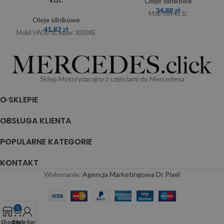
kat.
Oleje silnikowe
34,88
zł
Mob-5W40 1L
Oleje silnikowe
41,82
zł
Mobil 5W30 1L Super 3000XE
Sklep Motoryzacyjny z częściami do Mercedesa
O SKLEPIE
OBSŁUGA KLIENTA
POPULARNE KATEGORIE
KONTAKT
Wykonanie:
Agencja Marketingowa Dr Pixel
0
Shop
Cart
Moje konto