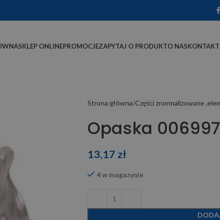
ÓWNA
SKLEP ONLINE
PROMOCJE
ZAPYTAJ O PRODUKT
O NAS
KONTAKT
Strona główna
Części znormalizowane ,el
Opaska 006997
13,17
zł
4 w magazynie
DODA