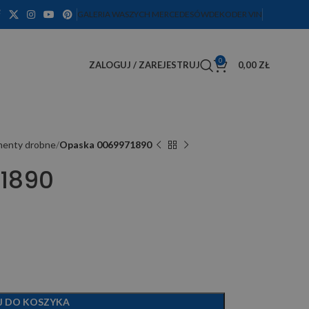
GALERIA WASZYCH MERCEDESÓW
DEKODER VIN
0
ZALOGUJ / ZAREJESTRUJ
0,00
ZŁ
ementy drobne
Opaska 0069971890
1890
J DO KOSZYKA