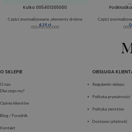
Kulka 005401305000
Podkładka
Części znormalizowane ,elementy drobne
Części znormalizo
4,19
zł
0
005401305000
000
O SKLEPIE
OBSŁUGA KLIENT
O nas
Regulamin sklepu
Dlaczego my?
Polityka prywatności
Opinie klientów
Polityka zwrotów
Blog / Poradnik
Dostawa i płatność
Kontakt