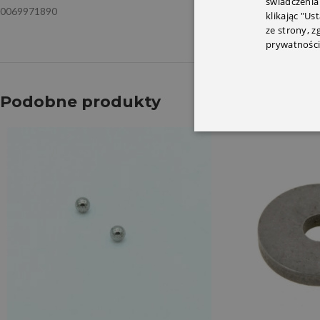
świadczenia
0069971890
klikając "Us
ze strony, 
prywatności
Podobne produkty