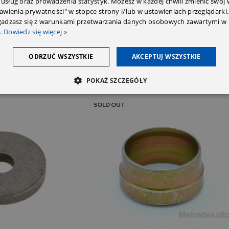
 usług oraz prowadzenia statystyk. Możesz w każdej chwili zmienić swój
tawienia prywatności" w stopce strony i/lub w ustawieniach przeglądarki.
zgadzasz się z warunkami przetwarzania danych osobowych zawartymi w 
.
Dowiedz się więcej »
ODRZUĆ WSZYSTKIE
AKCEPTUJ WSZYSTKIE
POKAŻ SZCZEGÓŁY
SOLD OUT