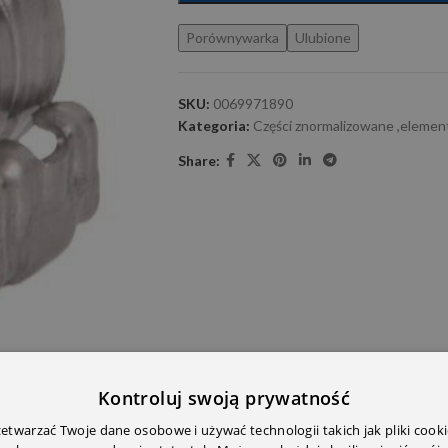
Porównywarka
Ulubione
SKU:
0069971890
Kategoria:
Części znormalizowane ,elemen
Share:
Kontroluj swoją prywatność
E DODATKOWE
OPINIE (0)
PRZECZYTAJ PRZED ZAKU
twarzać Twoje dane osobowe i używać technologii takich jak pliki cooki