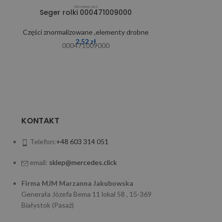
Seger rolki 000471009000
Spręży
Części znormalizowane ,elementy drobne
Części znormal
2,52
zł
000471009000
0
KONTAKT
Telefon:
+48 603 314 051
email:
sklep@mercedes.click
Firma MJM Marzanna Jakubowska
Generała Józefa Bema 11 lokal 58 , 15-369
Białystok (Pasaż)