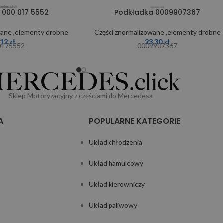
 000 017 5552
Podkładka 0009907367
wane ,elementy drobne
Części znormalizowane ,elementy drobne
,12
zł
23,30
zł
0175552
0009907367
Sklep Motoryzacyjny z częściami do Mercedesa
A
POPULARNE KATEGORIE
Układ chłodzenia
Układ hamulcowy
Układ kierowniczy
Układ paliwowy