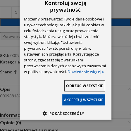
Kontroluj swoją
prywatność
Możemy przetwarzać Twoje dane osobowe i
DODAJ DO KOSZYKA
używać technologii takich jak pliki cookies w
celu świadczenia usług oraz prowadzenia
Porównywarka
Ulubione
statystyk. Możesz w każdej chwili zmienić
swój wybór, klikając "Ustawienia
prywatności" w stopce strony i/lub w
ustawieniach przeglądarki. Korzystając ze
SKU:
0009881327
strony, zgadzasz się z warunkami
Kategoria:
Części znormalizowane ,elementy drobne
przetwarzania danych osobowych zawartymi
w polityce prywatności.
Dowiedz się więcej »
Share:
ODRZUĆ WSZYSTKIE
Opis
0009881327
AKCEPTUJ WSZYSTKIE
POKAŻ SZCZEGÓŁY
Informacje dodatkowe
Opinie (0)
Przeczytaj Przed Zakupem