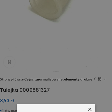
Click to enlarge
Strona główna
Części znormalizowane ,elementy drobne
Tulejka 0009881327
3,53
zł
×
6 w magazynie