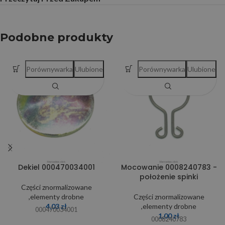
Podobne produkty
Porównywarka
Ulubione
Porównywarka
Ulubione
Dekiel 000470034001
Mocowanie 0008240783 -
położenie spinki
Części znormalizowane
,elementy drobne
Części znormalizowane
4,03
zł
,elementy drobne
000470034001
1,00
zł
0008240783