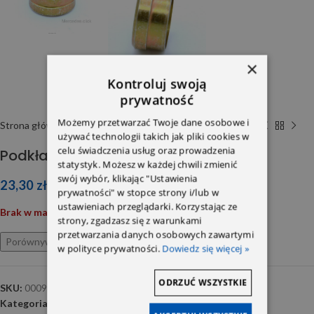
×
Kontroluj swoją
prywatność
Możemy przetwarzać Twoje dane osobowe i
Strona główna
Części znormalizowane ,elementy drobne
używać technologii takich jak pliki cookies w
celu świadczenia usług oraz prowadzenia
Podkładka 0009907367
statystyk. Możesz w każdej chwili zmienić
swój wybór, klikając "Ustawienia
23,30
zł
prywatności" w stopce strony i/lub w
ustawieniach przeglądarki. Korzystając ze
Brak w magazynie
strony, zgadzasz się z warunkami
przetwarzania danych osobowych zawartymi
Porównywarka
Ulubione
w polityce prywatności.
Dowiedz się więcej »
ODRZUĆ WSZYSTKIE
SKU:
0009907367
Kategoria:
Części znormalizowane ,elementy drobne