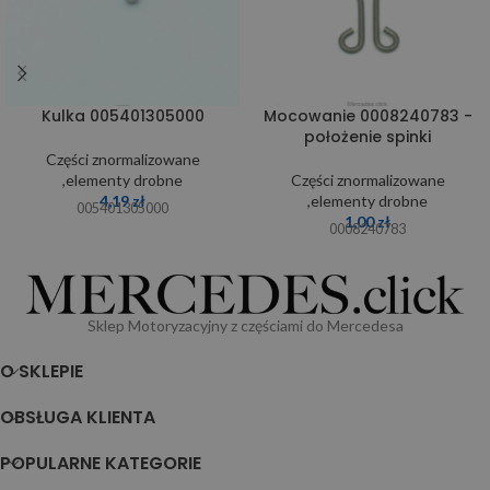
Kulka 005401305000
Mocowanie 0008240783 -
położenie spinki
Części znormalizowane
,elementy drobne
Części znormalizowane
4,19
zł
,elementy drobne
005401305000
1,00
zł
0008240783
Sklep Motoryzacyjny z częściami do Mercedesa
O SKLEPIE
OBSŁUGA KLIENTA
POPULARNE KATEGORIE