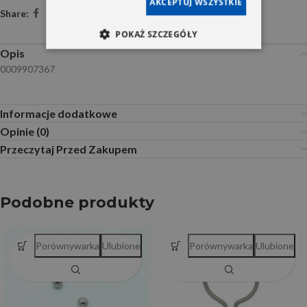
AKCEPTUJ WSZYSTKIE
Share:
POKAŻ SZCZEGÓŁY
Opis
0009907367
Informacje dodatkowe
Opinie (0)
Przeczytaj Przed Zakupem
Podobne produkty
Porównywarka
Ulubione
Porównywarka
Ulubione