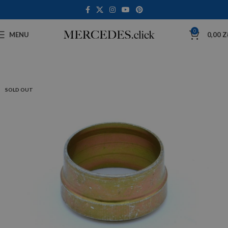
0
MENU
0,00
Z
SOLD OUT