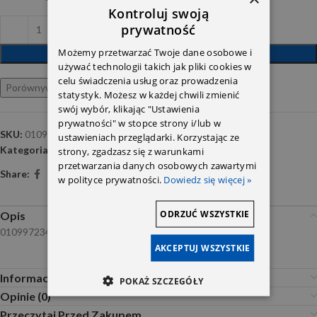
Kontroluj swoją
prywatność
Możemy przetwarzać Twoje dane osobowe i
DODAJ DO KOSZYKA
używać technologii takich jak pliki cookies w
celu świadczenia usług oraz prowadzenia
Porównywarka
Ulubione
statystyk. Możesz w każdej chwili zmienić
swój wybór, klikając "Ustawienia
prywatności" w stopce strony i/lub w
SKU:
0109972348
ustawieniach przeglądarki. Korzystając ze
Kategoria:
Oringi
strony, zgadzasz się z warunkami
przetwarzania danych osobowych zawartymi
Share:
w polityce prywatności.
Dowiedz się więcej »
ODRZUĆ WSZYSTKIE
Opis
0109972348
AKCEPTUJ WSZYSTKIE
Informacje dodatkowe
POKAŻ SZCZEGÓŁY
Opinie (0)
Przeczytaj Przed Zakupem