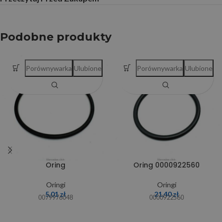
Podobne produkty
Porównywarka
Ulubione
Porównywarka
Ulubione
Oring
Oring 0000922560
Oringi
Oringi
5,01
zł
21,40
zł
0079976048
0000922560