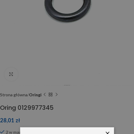
Click to enlarge
Strona główna
Oringi
Oring 0129977345
28,01
zł
×
2 w magazynie