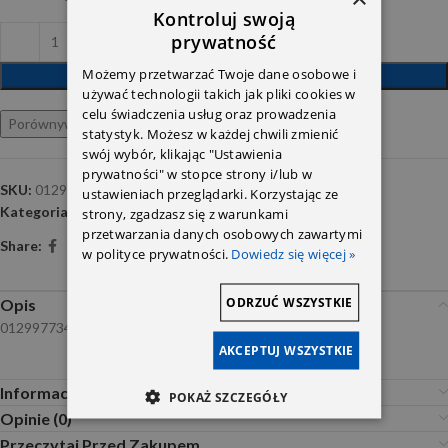
Kontroluj swoją
prywatność
Możemy przetwarzać Twoje dane osobowe i
DODAJ DO KOSZYKA
używać technologii takich jak pliki cookies w
celu świadczenia usług oraz prowadzenia
Porównywarka
Ulubione
statystyk. Możesz w każdej chwili zmienić
swój wybór, klikając "Ustawienia
prywatności" w stopce strony i/lub w
SKU:
0129977345 64
ustawieniach przeglądarki. Korzystając ze
Kategoria:
Oringi
strony, zgadzasz się z warunkami
przetwarzania danych osobowych zawartymi
Share:
w polityce prywatności.
Dowiedz się więcej »
ODRZUĆ WSZYSTKIE
Opis
0129977345 64
AKCEPTUJ WSZYSTKIE
Informacje dodatkowe
POKAŻ SZCZEGÓŁY
Opinie (0)
Przeczytaj Przed Zakupem