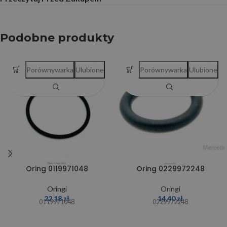
Podobne produkty
Porównywarka
Ulubione
Porównywarka
Ulubione
Oring 0119971048
Oring 0229972248
Oringi
Oringi
22,18
zł
14,40
zł
0119971048
0229972248