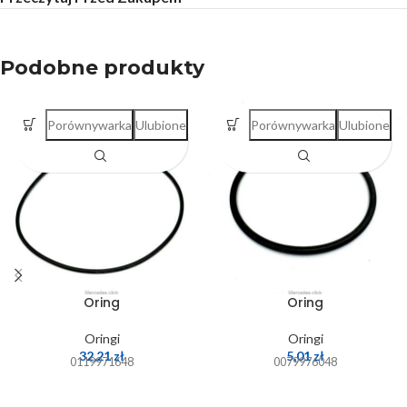
Podobne produkty
Porównywarka
Ulubione
Porównywarka
Ulubione
Oring
Oring
Oringi
Oringi
32,21
zł
5,01
zł
0119971648
0079976048