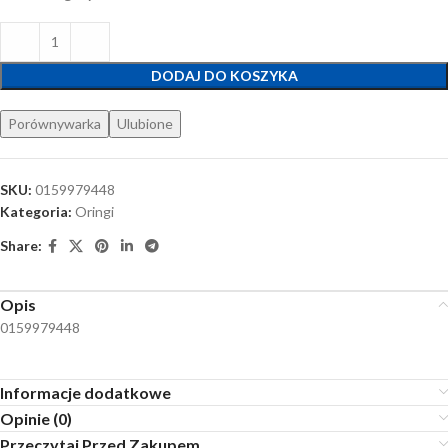
DODAJ DO KOSZYKA
Porównywarka
Ulubione
SKU:
0159979448
Kategoria:
Oringi
Share:
Opis
0159979448
Informacje dodatkowe
Opinie (0)
Przeczytaj Przed Zakupem