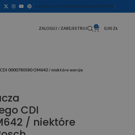
GALERIA WASZYCH MERCEDESÓW
DEKODER VIN
0
ZALOGUJ / ZAREJESTRUJ
0,00
ZŁ
 CDI 0000780580 OM642 / niektóre wersje
acza
nego CDI
42 / niektóre
Bosch