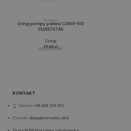
Oring pompy paliwa CDI611-613
Oring pr
0129970745
powiet
Oringi
29,46
zł
0129970745
0
KONTAKT
Telefon:
+48 603 314 051
email:
sklep@mercedes.click
Firma MJM Marzanna Jakubowska