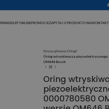
ÓWNA
SKLEP ONLINE
PROMOCJE
ZAPYTAJ O PRODUKT
O NAS
KONTAKT
Strona główna
Oringi
Oring wtryskiwacza piezoelektrycznego
OM646 Bosch
Oring wtryskiw
piezoelektrycz
0000780580 OM6
wersje OM646 