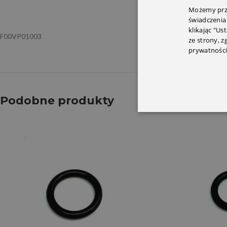
OPIS
INFORMACJ
Możemy prze
świadczenia
klikając "Us
F00VP01003
ze strony, 
prywatności
Podobne produkty