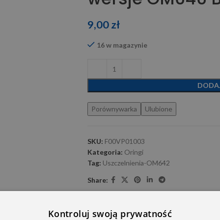
9,00
zł
16 w magazynie
DODA
Porównywarka
Ulubione
SKU:
F00VP01003
Kategoria:
Oringi
Tag:
Uszczelnienia-OM642
Share:
Kontroluj swoją prywatność