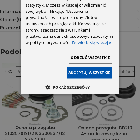
statystyk. Możesz w każdej chwili zmienić
swój wybór, klikając "Ustawienia
Informacje dodatkowe
prywatności" w stopce strony i/lub w
Opinie (0)
ustawieniach przeglądarki. Korzystając ze
Przeczytaj Przed Zakupem
strony, zgadzasz się z warunkami
przetwarzania danych osobowych zawartymi
w polityce prywatności.
Dowiedz się więcej »
Podobne produkty
ODRZUĆ WSZYSTKIE
Porównywarka
Ulubione
Porównywarka
Ulubione
SOLD OUT
AKCEPTUJ WSZYSTKIE
POKAŻ SZCZEGÓŁY
Osłona przegubu
Osłona przegubu DB210
2103570191/2103500837/12
4-matic zewnętrzna i
93570191
wewnętrzna