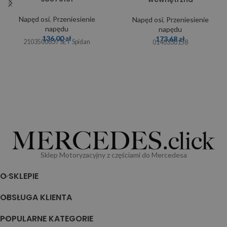
Napęd osi
,
Przeniesienie
Napęd osi
,
Przeniesienie
napędu
napędu
136,00
zł
173,68
zł
2103500837 SET Spidan
0140330158
Sklep Motoryzacyjny z częściami do Mercedesa
O SKLEPIE
OBSŁUGA KLIENTA
POPULARNE KATEGORIE