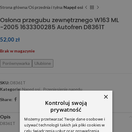
Strona główna
Oś przednia i tylna
Napęd osi
Osłona przegubu zewnętrznego W163 ML
-2005 1633300285 Autofren D8361T
52,00
zł
Brak w magazynie
Porównywarka
Ulubione
SKU:
D8361T
Kategorie:
Napęd osi
,
Przeniesienie napędu
×
Share:
Kontroluj swoją
prywatność
Opis
Możemy przetwarzać Twoje dane osobowe i
D8361T
używać technologii takich jak pliki cookies w
celu świadczenia usług oraz prowadzenia