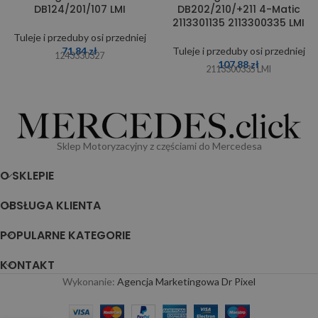
DB124/201/107 LMI
DB202/210/+211 4-Matic
2113301135 2113300335 LMI
Tuleje i przeduby osi przedniej
71,84
zł
Tuleje i przeduby osi przedniej
1243330327
107,88
zł
2113300335 LMI
Sklep Motoryzacyjny z częściami do Mercedesa
O SKLEPIE
OBSŁUGA KLIENTA
POPULARNE KATEGORIE
KONTAKT
Wykonanie:
Agencja Marketingowa Dr Pixel