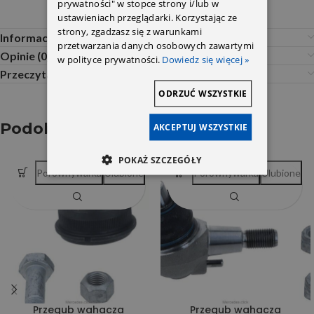
prywatności" w stopce strony i/lub w
ustawieniach przeglądarki. Korzystając ze
strony, zgadzasz się z warunkami
Informacje dodatkowe
przetwarzania danych osobowych zawartymi
Opinie (0)
w polityce prywatności.
Dowiedz się więcej »
Przeczytaj Przed Zakupem
ODRZUĆ WSZYSTKIE
Podobne produkty
AKCEPTUJ WSZYSTKIE
POKAŻ SZCZEGÓŁY
Porównywarka
Ulubione
Porównywarka
Ulubione
Przegub wahacza
Przegub wahacza