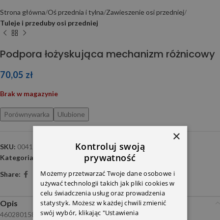
Strona główna
Oś przednia i tylna
Zawieszenie osi przedniej
Tuleje i przeduby osi przedniej
Podpora łożyskująca mechanizm różnicowy
70,05
zł
Brak w magazynie
Porównywarka
Ulubione
×
Kontroluj swoją
SKU:
00415097
prywatność
Kategoria:
Tuleje i przeduby osi przedniej
Możemy przetwarzać Twoje dane osobowe i
Share:
używać technologii takich jak pliki cookies w
celu świadczenia usług oraz prowadzenia
statystyk. Możesz w każdej chwili zmienić
Opis
swój wybór, klikając "Ustawienia
4602801586 Tedgum