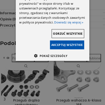
prywatności" w stopce strony i/lub w
ustawieniach przeglądarki. Korzystając ze
Informacje dodatkowe
strony, zgadzasz się z warunkami
przetwarzania danych osobowych zawartymi
Opinie (0)
w polityce prywatności.
Dowiedz się więcej »
Przeczytaj Przed Zakupem
ODRZUĆ WSZYSTKIE
Podobne produkty
AKCEPTUJ WSZYSTKIE
POKAŻ SZCZEGÓŁY
Porównywarka
Ulubione
Porównywarka
Ulubione
SOLD OUT
SOLD OUT
Przegub drążka
Przegub wahacza A-klasa
reakcyjnego-
168