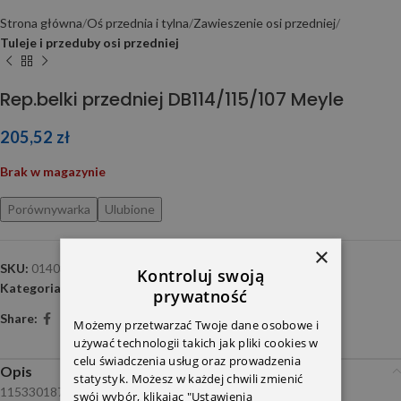
Strona główna
Oś przednia i tylna
Zawieszenie osi przedniej
Tuleje i przeduby osi przedniej
Rep.belki przedniej DB114/115/107 Meyle
205,52
zł
Brak w magazynie
Porównywarka
Ulubione
×
SKU:
0140330110
Kontroluj swoją
Kategoria:
Tuleje i przeduby osi przedniej
prywatność
Share:
Możemy przetwarzać Twoje dane osobowe i
używać technologii takich jak pliki cookies w
celu świadczenia usług oraz prowadzenia
Opis
statystyk. Możesz w każdej chwili zmienić
1153301875
swój wybór, klikając "Ustawienia