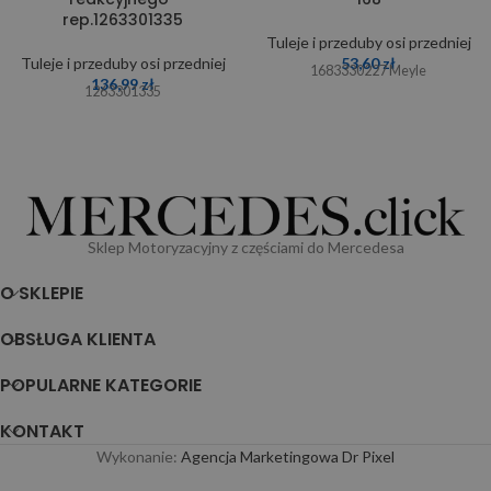
rep.1263301335
Tuleje i przeduby osi przedniej
Tuleje i przeduby osi przedniej
53,60
zł
1683330227 Meyle
136,99
zł
1263301335
Sklep Motoryzacyjny z częściami do Mercedesa
O SKLEPIE
OBSŁUGA KLIENTA
POPULARNE KATEGORIE
KONTAKT
Wykonanie:
Agencja Marketingowa Dr Pixel