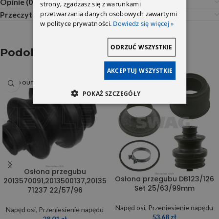
Opinie (0)
strony, zgadzasz się z warunkami
przetwarzania danych osobowych zawartymi
Przeczytaj Przed Zakupem
w polityce prywatności.
Dowiedz się więcej »
ODRZUĆ WSZYSTKIE
Podobne produkty
AKCEPTUJ WSZYSTKIE
SOLD OUT
SOLD OUT
POKAŻ SZCZEGÓŁY
Osłona przegubu
Osłona przegubu DB123/126
2013570091,2013500137,20135
Set 25/63/99mm
71237 22/57/96
Napęd osi
,
Przeniesienie napędu
Napęd osi
,
Przeniesienie napędu
53,68
zł
28,01
zł