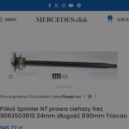
0
MENU
0,00
Z
Click to enlarge
Strona główna
Oś przednia i tylna
Napęd osi
Półoś Sprinter NT prawa cieńszy frez
9063503810 34mm długość 890mm Triscan
945,77
zł