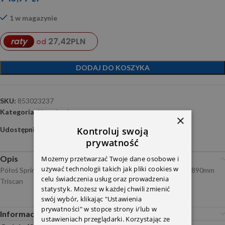
1 w magazynie
27,42
PLN
raty
od
DODAJ DO KOSZYKA
SKU:
853023237
Kategoria:
Napęd osi
×
Kontroluj swoją
Udostępnij:
prywatność
Możemy przetwarzać Twoje dane osobowe i
Opis
używać technologii takich jak pliki cookies w
Półoś Sprinter NT P cieńszy frez 9063503810 34mm długość 890mm
celu świadczenia usług oraz prowadzenia
Triscan
statystyk. Możesz w każdej chwili zmienić
swój wybór, klikając "Ustawienia
prywatności" w stopce strony i/lub w
Informacje dodatkowe
ustawieniach przeglądarki. Korzystając ze