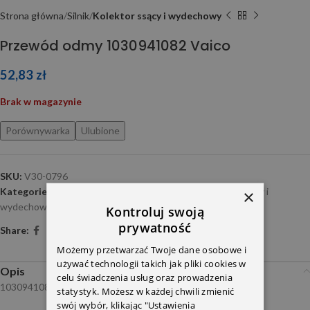
Strona główna
Silnik
Kolektor ssący i wydechowy
Przewód odmy 1030941082 Vaico
52,83
zł
Brak w magazynie
Porównywarka
Ulubione
SKU:
V30-0796
Kategorie:
blok , głowice i pokrywy,uszczelki
,
Kolektor ssący i
×
wydechowy
,
Turbiny , przepływomierze , przepustnice
Kontroluj swoją
prywatność
Share:
Możemy przetwarzać Twoje dane osobowe i
używać technologii takich jak pliki cookies w
Opis
celu świadczenia usług oraz prowadzenia
1030941082
statystyk. Możesz w każdej chwili zmienić
swój wybór, klikając "Ustawienia