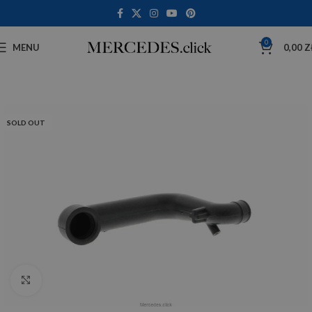
0
MENU
0,00
Z
SOLD OUT
Click to enlarge