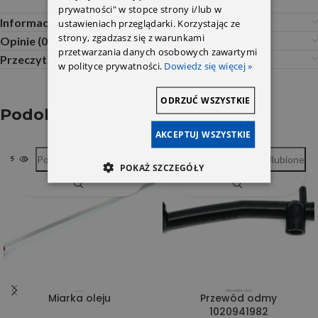
prywatności" w stopce strony i/lub w
Informacje dodatkowe
ustawieniach przeglądarki. Korzystając ze
strony, zgadzasz się z warunkami
Opinie (0)
przetwarzania danych osobowych zawartymi
Przeczytaj Przed Zakupem
w polityce prywatności.
Dowiedz się więcej »
ODRZUĆ WSZYSTKIE
Podobne produkty
AKCEPTUJ WSZYSTKIE
Porównywarka
Ulubione
Porównywarka
Ulubione
SOLD OUT
SOLD OUT
POKAŻ SZCZEGÓŁY
Miarka oleju
Przewód odmy
1020941982