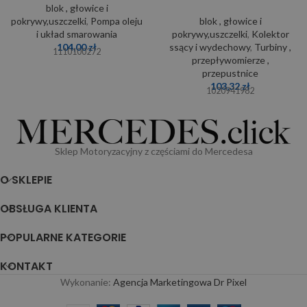
blok , głowice i
pokrywy,uszczelki
,
Pompa oleju
blok , głowice i
i układ smarowania
pokrywy,uszczelki
,
Kolektor
104,00
zł
ssący i wydechowy
,
Turbiny ,
1110100272
przepływomierze ,
przepustnice
103,32
zł
1020941982
Sklep Motoryzacyjny z częściami do Mercedesa
O SKLEPIE
OBSŁUGA KLIENTA
POPULARNE KATEGORIE
KONTAKT
Wykonanie:
Agencja Marketingowa Dr Pixel