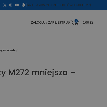
GALERIA WASZYCH MERCEDESÓW
DEKODER VIN
0
ZALOGUJ / ZAREJESTRUJ
0,00
ZŁ
wy,uszczelki
cy M272 mniejsza –