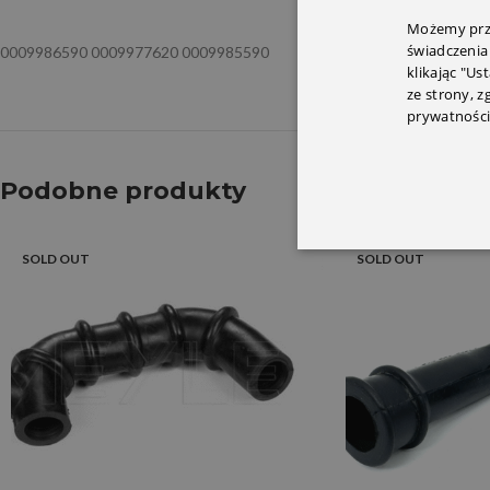
Możemy prze
świadczenia
0009986590 0009977620 0009985590
klikając "Us
ze strony, 
prywatności
Podobne produkty
SOLD OUT
SOLD OUT