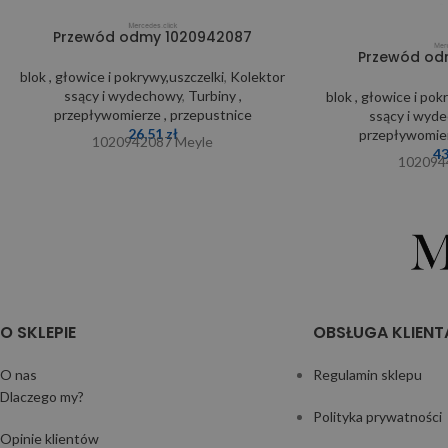
Przewód odmy 1020942087
Przewód od
blok , głowice i pokrywy,uszczelki
,
Kolektor
ssący i wydechowy
,
Turbiny ,
blok , głowice i pok
przepływomierze , przepustnice
ssący i wyd
26,51
zł
przepływomier
1020942087 Meyle
4
102094
O SKLEPIE
OBSŁUGA KLIENT
O nas
Regulamin sklepu
Dlaczego my?
Polityka prywatności
Opinie klientów