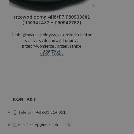
Przewód odmy M116/117 1160900882
Śruba gł
(1160942482 + 1160942782)
r
blok , głow
blok , głowice i pokrywy,uszczelki
,
Kolektor
1
ssący i wydechowy
,
Turbiny ,
przepływomierze , przepustnice
328,79
zł
1160900882
KONTAKT
Telefon:
+48 603 314 051
email:
sklep@mercedes.click