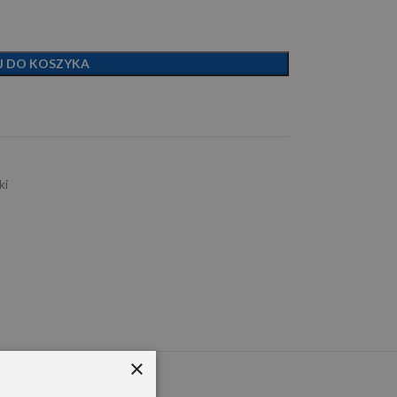
J DO KOSZYKA
ki
×
PEM