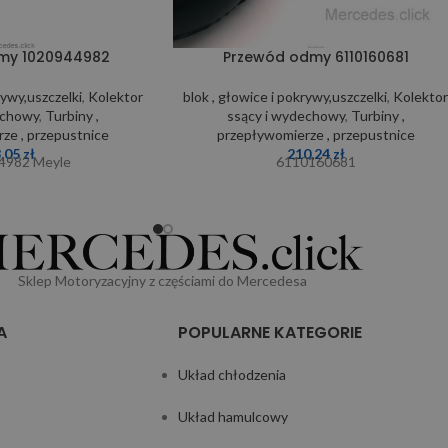
my 1020944982
Przewód odmy 6110160681
rywy,uszczelki
,
Kolektor
blok , głowice i pokrywy,uszczelki
,
Kolekto
echowy
,
Turbiny ,
ssący i wydechowy
,
Turbiny ,
ze , przepustnice
przepływomierze , przepustnice
3,05
zł
210,24
zł
4982 Meyle
6110160681
Sklep Motoryzacyjny z częściami do Mercedesa
A
POPULARNE KATEGORIE
Układ chłodzenia
Układ hamulcowy