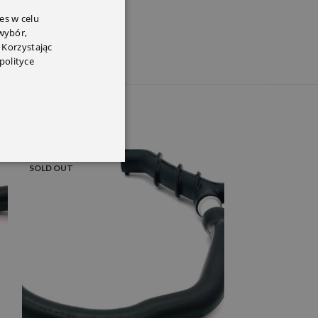
es w celu
 wybór,
 Korzystając
polityce
SOLD OUT
SOLD OUT