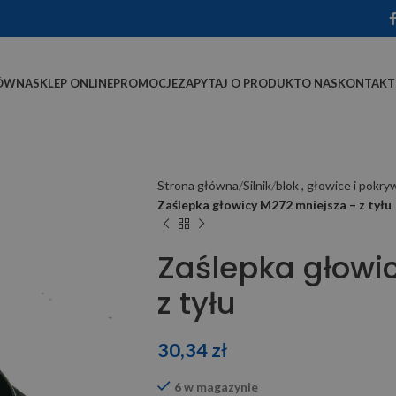
ÓWNA
SKLEP ONLINE
PROMOCJE
ZAPYTAJ O PRODUKT
O NAS
KONTAKT
Strona główna
Silnik
blok , głowice i pokry
Zaślepka głowicy M272 mniejsza – z tyłu
Zaślepka głowi
z tyłu
30,34
zł
6 w magazynie