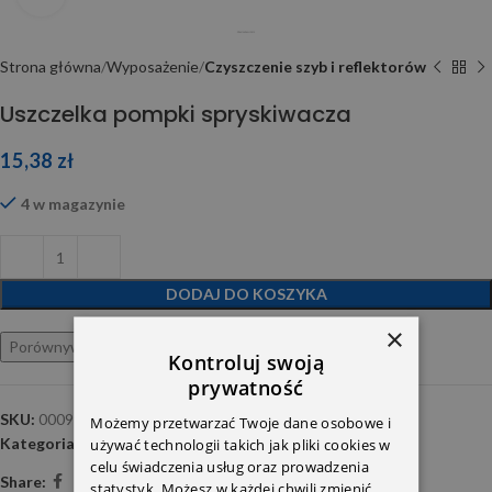
Strona główna
Wyposażenie
Czyszczenie szyb i reflektorów
Uszczelka pompki spryskiwacza
15,38
zł
4 w magazynie
DODAJ DO KOSZYKA
×
Porównywarka
Ulubione
Kontroluj swoją
prywatność
SKU:
0009989001
Możemy przetwarzać Twoje dane osobowe i
Kategoria:
Czyszczenie szyb i reflektorów
używać technologii takich jak pliki cookies w
celu świadczenia usług oraz prowadzenia
Share:
statystyk. Możesz w każdej chwili zmienić