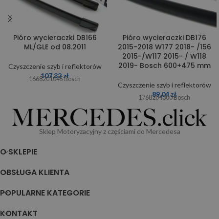
Pióro wycieraczki DB166
Pióro wycieraczki DB176
ML/GLE od 08.2011
2015-2018 W177 2018- /156
2015-/W117 2015- / W118
2019- Bosch 600+475 mm
Czyszczenie szyb i reflektorów
107,32
zł
1668201045 Bosch
Czyszczenie szyb i reflektorów
89,04
zł
1768204300 Bosch
Sklep Motoryzacyjny z częściami do Mercedesa
O SKLEPIE
OBSŁUGA KLIENTA
POPULARNE KATEGORIE
KONTAKT