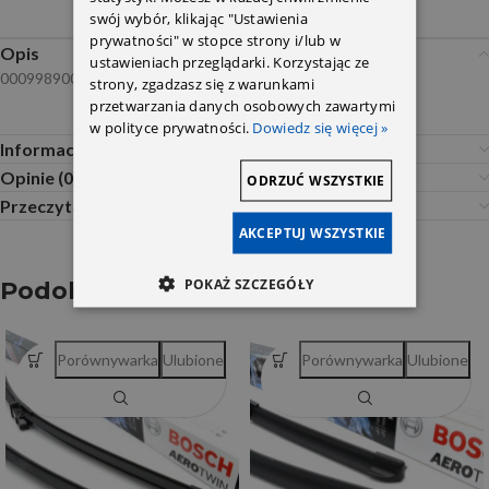
swój wybór, klikając "Ustawienia
prywatności" w stopce strony i/lub w
Opis
ustawieniach przeglądarki. Korzystając ze
0009989001
strony, zgadzasz się z warunkami
przetwarzania danych osobowych zawartymi
w polityce prywatności.
Dowiedz się więcej »
Informacje dodatkowe
Opinie (0)
ODRZUĆ WSZYSTKIE
Przeczytaj Przed Zakupem
AKCEPTUJ WSZYSTKIE
POKAŻ SZCZEGÓŁY
Podobne produkty
Porównywarka
Ulubione
Porównywarka
Ulubione