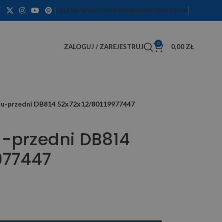
GALERIA WASZYCH MERCEDESÓW
DEKODER VIN
0
ZALOGUJ / ZAREJESTRUJ
0,00
ZŁ
tu-przedni DB814 52x72x12/80119977447
-przedni DB814
977447