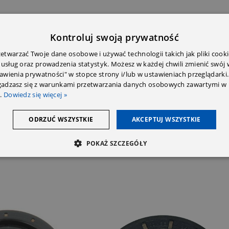
Kontroluj swoją prywatność
twarzać Twoje dane osobowe i używać technologii takich jak pliki cooki
 usług oraz prowadzenia statystyk. Możesz w każdej chwili zmienić swój
tawienia prywatności" w stopce strony i/lub w ustawieniach przeglądarki.
E DODATKOWE
OPINIE (0)
PRZECZYTAJ PRZED ZAKU
zgadzasz się z warunkami przetwarzania danych osobowych zawartymi w 
.
Dowiedz się więcej »
ODRZUĆ WSZYSTKIE
AKCEPTUJ WSZYSTKIE
POKAŻ SZCZEGÓŁY