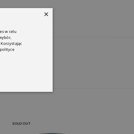
×
es w celu
 wybór,
 Korzystając
PEM
polityce
SOLD OUT