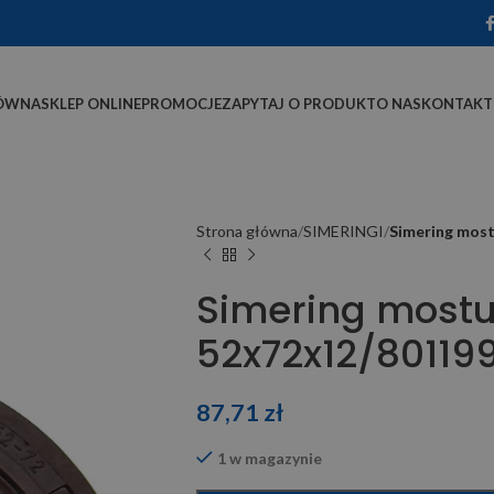
ÓWNA
SKLEP ONLINE
PROMOCJE
ZAPYTAJ O PRODUKT
O NAS
KONTAKT
Strona główna
SIMERINGI
Simering mos
Simering mostu
52x72x12/80119
87,71
zł
1 w magazynie