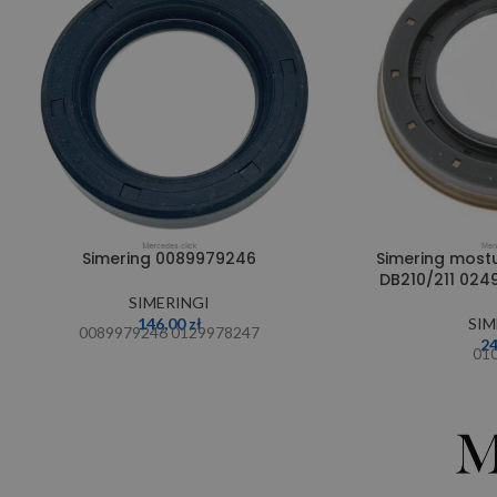
Simering 0089979246
Simering most
DB210/211 024
SIMERINGI
146,00
zł
SIM
0089979246 0129978247
2
01