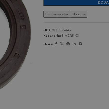
DODA
Porównywarka
Ulubione
SKU:
0119977447
Kategoria:
SIMERINGI
Share: