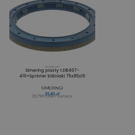
Simering piasty t.DB407-
Simering s
410+Sprinter bliźniaki 75x95x10
35x50
SIMERINGI
35,45
zł
0179973047 corteco
0109974547 0