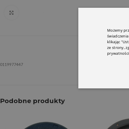
Click to enlarge
Możemy prze
świadczenia
klikając "Us
OPIS
INFORMACJ
ze strony, 
prywatności
0119977447
Podobne produkty