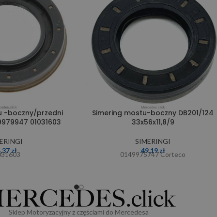
u -boczny/przedni
Simering mostu-boczny DB201/124
9979947 01031603
33x56x11,8/9
ERINGI
SIMERINGI
4,37
zł
49,19
zł
031603
0149975747 Corteco
Sklep Motoryzacyjny z częściami do Mercedesa