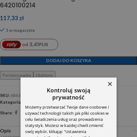
6420100214
117,33
zł
1 w magazynie
3,41
PLN
raty
od
DODAJ DO KOSZYKA
Porównywarka
Ulubione
×
Kontroluj swoją
SKU:
686.870
prywatność
Kategoria:
SIMERINGI
Możemy przetwarzać Twoje dane osobowe i
Share:
używać technologii takich jak pliki cookies w
celu świadczenia usług oraz prowadzenia
statystyk. Możesz w każdej chwili zmienić
Opis
swój wybór, klikając "Ustawienia