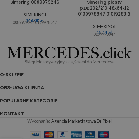
Simering 0089979246
Simering piasty
p.DB202/210 48x64x12
0199978847 01019283 B
SIMERINGI
146,00
zł
0089979246 0129978247
SIMERINGI
18,14
zł
0199978847
Sklep Motoryzacyjny z częściami do Mercedesa
O SKLEPIE
OBSŁUGA KLIENTA
POPULARNE KATEGORIE
KONTAKT
Wykonanie:
Agencja Marketingowa Dr Pixel