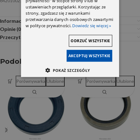
prywatności" w stopce strony i/lub w
6420100214 Elring
ustawieniach przeglądarki. Korzystając ze
strony, zgadzasz się z warunkami
przetwarzania danych osobowych zawartymi
Informacje dodatkowe
w polityce prywatności.
Dowiedz się więcej »
Opinie (0)
Przeczytaj Przed Zakupem
ODRZUĆ WSZYSTKIE
AKCEPTUJ WSZYSTKIE
Podobne produkty
POKAŻ SZCZEGÓŁY
Porównywarka
Ulubione
Porównywarka
Ulubione