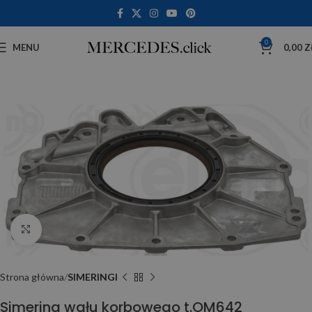
0
MENU
0,00
Z
Click to enlarge
Strona główna
SIMERINGI
Simering wału korbowego t.OM642