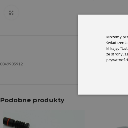
Click to enlarge
Możemy prze
świadczenia
OPIS
INFORMACJ
klikając "Us
ze strony, 
prywatności
0049905912
Podobne produkty