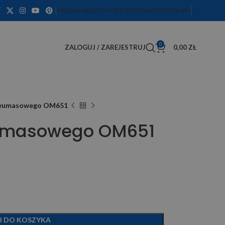
GALERIA WASZYCH MERCEDESÓW
DEKODER VIN
0
ZALOGUJ / ZAREJESTRUJ
0,00
ZŁ
dwumasowego OM651
umasowego OM651
J DO KOSZYKA