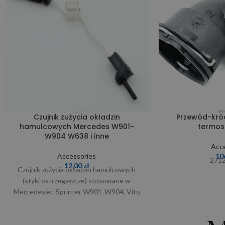
Czujnik zużycia okładzin
Przewód-kró
hamulcowych Mercedes W901-
termos
W904 W638 i inne
Acce
Accessories
10
271
12,00
zł
Czujnik zużycia okładzin hamulcowych
(styki ostrzegawcze) stosowane w
Mercedesie: Sprinter W901-W904, Vito
W638, G klasa W461, 730.408-730.415,
732.210-732.212, 741.409, 742.605