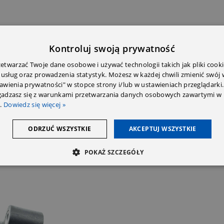
Kontroluj swoją prywatność
twarzać Twoje dane osobowe i używać technologii takich jak pliki cooki
 usług oraz prowadzenia statystyk. Możesz w każdej chwili zmienić swój
E DODATKOWE
OPINIE (0)
PRZECZYTAJ PRZED ZAKU
tawienia prywatności" w stopce strony i/lub w ustawieniach przeglądarki.
zgadzasz się z warunkami przetwarzania danych osobowych zawartymi w 
.
Dowiedz się więcej »
ODRZUĆ WSZYSTKIE
AKCEPTUJ WSZYSTKIE
POKAŻ SZCZEGÓŁY