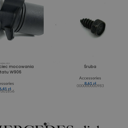
ciec mocowania
Śruba
tatu W906
Accessories
ssories
8,61
zł
000000000983
6,41
zł
2001856