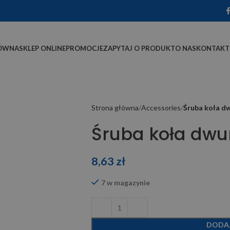
ÓWNA
SKLEP ONLINE
PROMOCJE
ZAPYTAJ O PRODUKT
O NAS
KONTAKT
Strona główna
Accessories
Śruba koła 
Śruba koła dw
8,63
zł
7 w magazynie
DODA