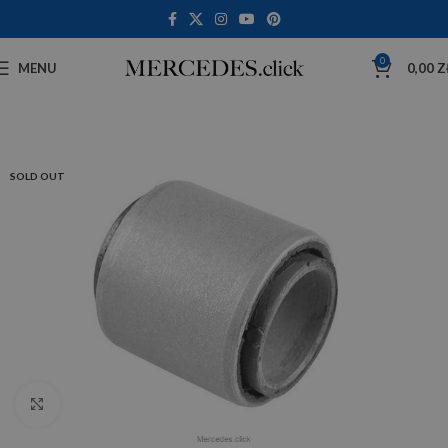
0
MENU
0,00
Z
SOLD OUT
Click to enlarge