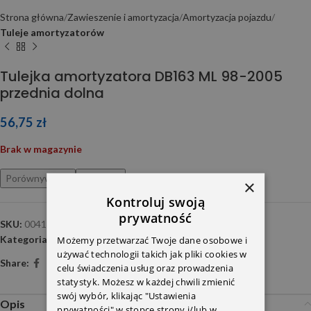
Strona główna
Zawieszenie i amortyzacja
Amortyzacja pojazdu
Tuleje amortyzatorów
Tulejka amortyzatora DB163 ML 98-2005
przednia dolna
56,75
zł
Brak w magazynie
Porównywarka
Ulubione
×
Kontroluj swoją
prywatność
SKU:
00416490
Kategoria:
Tuleje amortyzatorów
Możemy przetwarzać Twoje dane osobowe i
używać technologii takich jak pliki cookies w
Share:
celu świadczenia usług oraz prowadzenia
statystyk. Możesz w każdej chwili zmienić
swój wybór, klikając "Ustawienia
Opis
prywatności" w stopce strony i/lub w