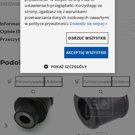
1633260200
ustawieniach przeglądarki. Korzystając ze
strony, zgadzasz się z warunkami
przetwarzania danych osobowych zawartymi
Informacje dodatkowe
w polityce prywatności.
Dowiedz się więcej »
Opinie (0)
ODRZUĆ WSZYSTKIE
Przeczytaj Przed Zakupem
AKCEPTUJ WSZYSTKIE
Podobne produkty
POKAŻ SZCZEGÓŁY
Porównywarka
Ulubione
Porównywarka
Ulubione