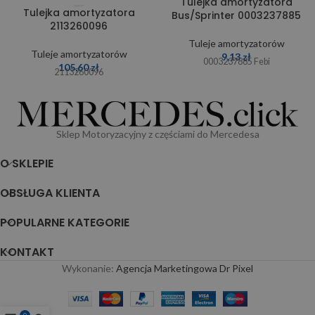
Tulejka amortyzatora
Tulejka amortyzatora
Bus/Sprinter 0003237885
2113260096
Tuleje amortyzatorów
Tuleje amortyzatorów
9,13
zł
0003237885 Febi
105,60
zł
2113260096
Sklep Motoryzacyjny z częściami do Mercedesa
O SKLEPIE
OBSŁUGA KLIENTA
POPULARNE KATEGORIE
KONTAKT
Wykonanie:
Agencja Marketingowa Dr Pixel