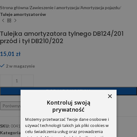
Strona główna
Zawieszenie i amortyzacja
Amortyzacja pojazdu
Tuleje amortyzatorów
Tulejka amortyzatora tylnego DB124/201
przód i tył DB210/202
15,01
zł
2 w magazynie
DODAJ DO KOSZYKA
×
Kontroluj swoją
Porównywarka
Ulubione
prywatność
Możemy przetwarzać Twoje dane osobowe i
używać technologii takich jak pliki cookies w
SKU:
00417552
celu świadczenia usług oraz prowadzenia
Kategoria:
Tuleje amortyzatorów