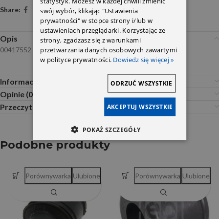
statystyk. Możesz w każdej chwili zmienić
Share:
swój wybór, klikając "Ustawienia
prywatności" w stopce strony i/lub w
ustawieniach przeglądarki. Korzystając ze
Opis
strony, zgadzasz się z warunkami
przetwarzania danych osobowych zawartymi
00417552
w polityce prywatności.
Dowiedz się więcej »
Informacje dodatkowe
ODRZUĆ WSZYSTKIE
Opinie (0)
Przeczytaj Przed Zakupem
AKCEPTUJ WSZYSTKIE
POKAŻ SZCZEGÓŁY
Podobne produkty
Porównywarka
Ulubione
Porównywarka
Ulubione