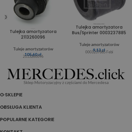
Tulejka amortyzatora
Tulejka amortyzatora
Bus/Sprinter 0003237885
2113260096
Tuleje amortyzatorów
Tuleje amortyzatorów
9,13
zł
0003237885 Febi
105,60
zł
2113260096
Sklep Motoryzacyjny z częściami do Mercedesa
O SKLEPIE
OBSŁUGA KLIENTA
POPULARNE KATEGORIE
KONTAKT