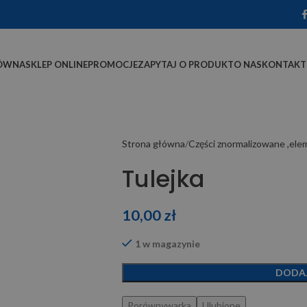
ÓWNA
SKLEP ONLINE
PROMOCJE
ZAPYTAJ O PRODUKT
O NAS
KONTAKT
Strona główna
Części znormalizowane ,el
Tulejka
10,00
zł
1 w magazynie
DODA
Porównywarka
Ulubione