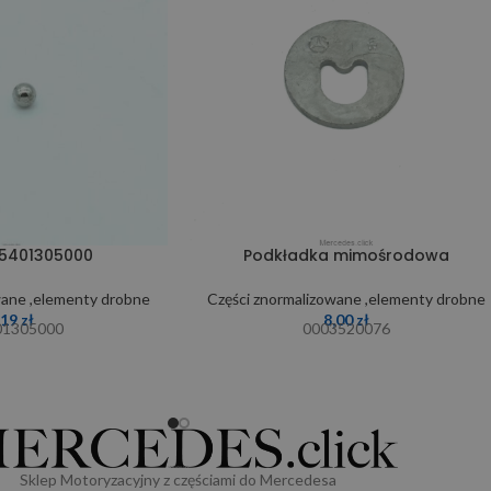
05401305000
Podkładka mimośrodowa
wane ,elementy drobne
Części znormalizowane ,elementy drobne
,19
zł
8,00
zł
01305000
0003520076
Sklep Motoryzacyjny z częściami do Mercedesa