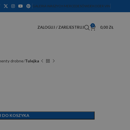
GALERIA WASZYCH MERCEDESÓW
DEKODER VIN
0
ZALOGUJ / ZAREJESTRUJ
0,00
ZŁ
ementy drobne
Tulejka
J DO KOSZYKA