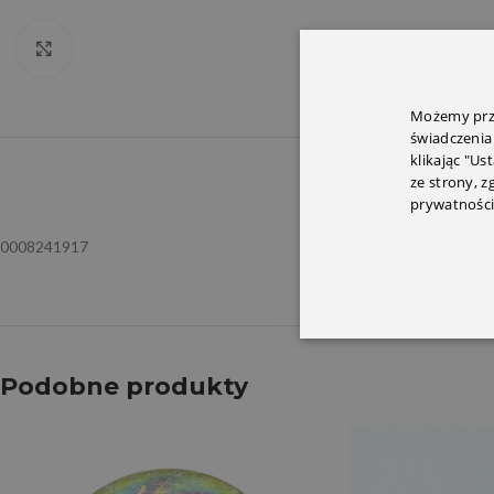
Click to enlarge
Możemy prze
świadczenia
klikając "Us
OPIS
INFORMACJ
ze strony, 
prywatności
0008241917
Podobne produkty