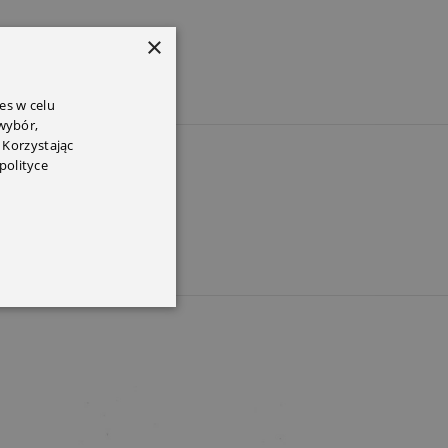
×
es w celu
 wybór,
 Korzystając
PEM
polityce
SOLD OUT