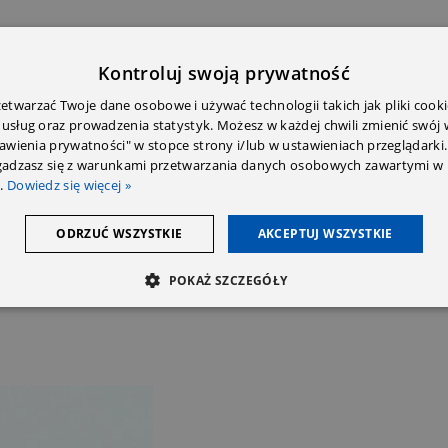
Kontroluj swoją prywatność
twarzać Twoje dane osobowe i używać technologii takich jak pliki cooki
 usług oraz prowadzenia statystyk. Możesz w każdej chwili zmienić swój
tawienia prywatności" w stopce strony i/lub w ustawieniach przeglądarki.
E DODATKOWE
OPINIE (0)
PRZECZYTAJ PRZED ZAKU
zgadzasz się z warunkami przetwarzania danych osobowych zawartymi w 
.
Dowiedz się więcej »
ODRZUĆ WSZYSTKIE
AKCEPTUJ WSZYSTKIE
POKAŻ SZCZEGÓŁY