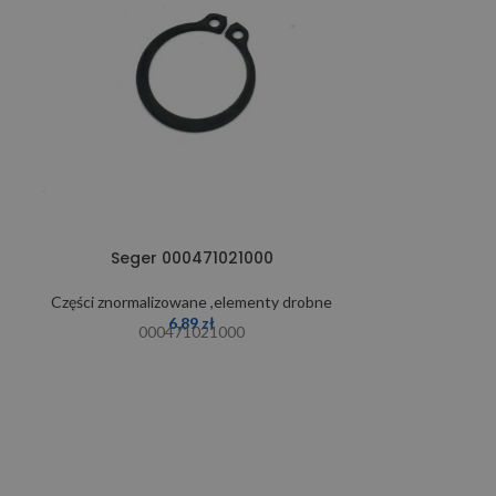
Seger 000471021000
Części znormalizowane ,elementy drobne
Części znormal
6,89
zł
000471021000
1