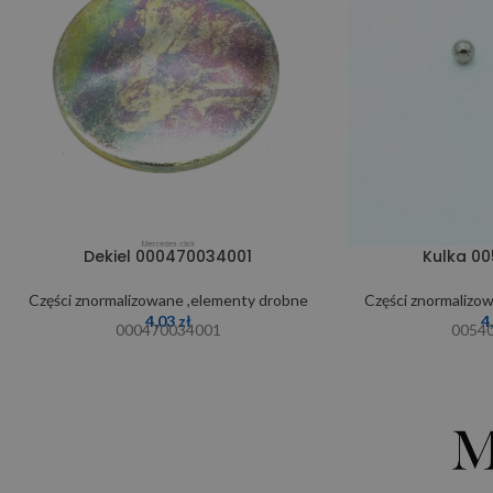
Dekiel 000470034001
Kulka 0
Części znormalizowane ,elementy drobne
Części znormalizo
4,03
zł
4
000470034001
0054