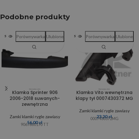
Podobne produkty
Porównywarka
Ulubione
Porównywarka
Ulubione
SOLD OUT
SOLD OUT
Klamka Sprinter 906
Klamka Vito wewnętrzna
2006-2018 suwanych-
klapy tył 0007430372 MG
zewnętrzna
Zamki klamki rygle zawiasy
Zamki klamki rygle zawiasy
23,20
zł
0007430372MG
56,00
zł
9067600170 TT