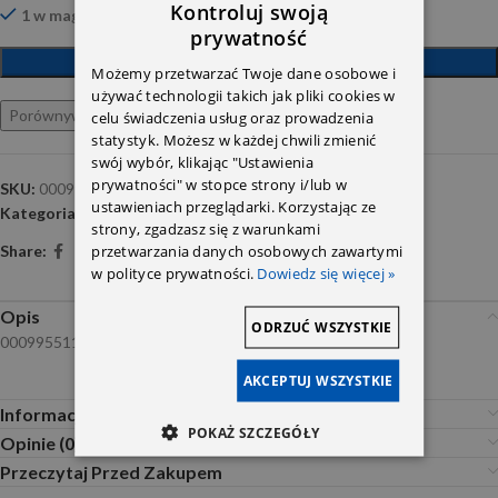
Kontroluj swoją
1 w magazynie
prywatność
DODAJ DO KOSZYKA
Możemy przetwarzać Twoje dane osobowe i
używać technologii takich jak pliki cookies w
Porównywarka
Ulubione
celu świadczenia usług oraz prowadzenia
statystyk. Możesz w każdej chwili zmienić
swój wybór, klikając "Ustawienia
prywatności" w stopce strony i/lub w
SKU:
0009955114
ustawieniach przeglądarki. Korzystając ze
Kategoria:
Zamki klamki rygle zawiasy
strony, zgadzasz się z warunkami
przetwarzania danych osobowych zawartymi
Share:
w polityce prywatności.
Dowiedz się więcej »
Opis
ODRZUĆ WSZYSTKIE
0009955114
AKCEPTUJ WSZYSTKIE
Informacje dodatkowe
POKAŻ SZCZEGÓŁY
Opinie (0)
Przeczytaj Przed Zakupem