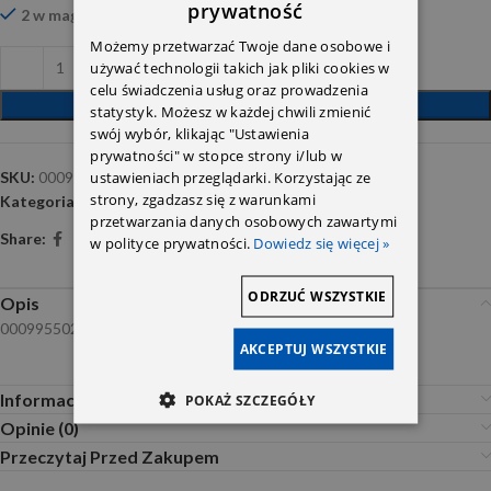
prywatność
2 w magazynie
Możemy przetwarzać Twoje dane osobowe i
używać technologii takich jak pliki cookies w
celu świadczenia usług oraz prowadzenia
DODAJ DO KOSZYKA
statystyk. Możesz w każdej chwili zmienić
swój wybór, klikając "Ustawienia
prywatności" w stopce strony i/lub w
ustawieniach przeglądarki. Korzystając ze
SKU:
0009955020
strony, zgadzasz się z warunkami
Kategoria:
Zamki klamki rygle zawiasy
przetwarzania danych osobowych zawartymi
Share:
w polityce prywatności.
Dowiedz się więcej »
ODRZUĆ WSZYSTKIE
Opis
0009955020
AKCEPTUJ WSZYSTKIE
Informacje dodatkowe
POKAŻ SZCZEGÓŁY
Opinie (0)
Przeczytaj Przed Zakupem