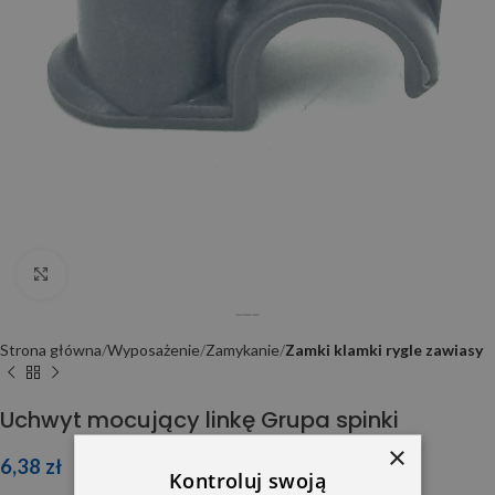
Click to enlarge
Strona główna
Wyposażenie
Zamykanie
Zamki klamki rygle zawiasy
Uchwyt mocujący linkę Grupa spinki
×
6,38
zł
Kontroluj swoją