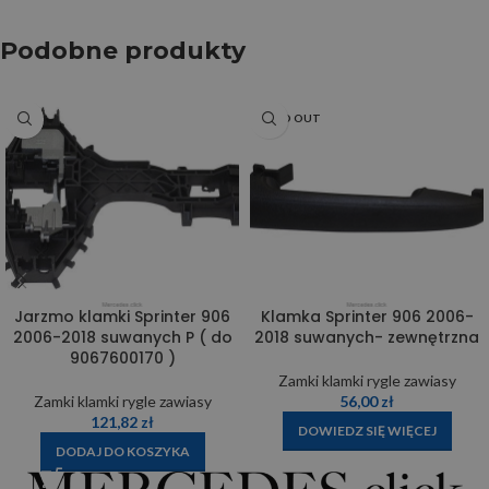
Podobne produkty
SOLD OUT
Jarzmo klamki Sprinter 906
Klamka Sprinter 906 2006-
2006-2018 suwanych P ( do
2018 suwanych- zewnętrzna
9067600170 )
Zamki klamki rygle zawiasy
Zamki klamki rygle zawiasy
56,00
zł
121,82
zł
DOWIEDZ SIĘ WIĘCEJ
DODAJ DO KOSZYKA