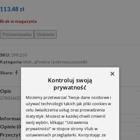
113,48
zł
Brak w magazynie
Porównywarka
Ulubione
SKU:
598.250
Kategoria:
blok , głowice i pokrywy,uszczelki
×
Share:
Kontroluj swoją
prywatność
Opis
Możemy przetwarzać Twoje dane osobowe i
2780160220 Elring
używać technologii takich jak pliki cookies w
celu świadczenia usług oraz prowadzenia
statystyk. Możesz w każdej chwili zmienić
Informacje dodatkowe
swój wybór, klikając "Ustawienia
Opinie (0)
prywatności" w stopce strony i/lub w
Przeczytaj Przed Zakupem
ustawieniach przeglądarki. Korzystając ze