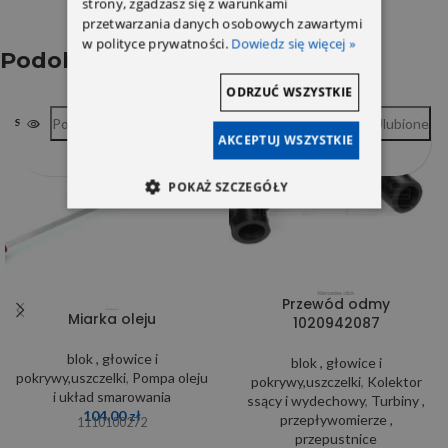
strony, zgadzasz się z warunkami
przetwarzania danych osobowych zawartymi
w polityce prywatności.
Dowiedz się więcej »
Podobne produkty
ODRZUĆ WSZYSTKIE
Porównywarka
Ulubione
Porównywarka
Ulubione
SOLD OUT
SOLD OUT
AKCEPTUJ WSZYSTKIE
POKAŻ SZCZEGÓŁY
Przewód odmy
Miarka oleju
1020942087
blok , głowice i
blok , głowice i
pokrywy,uszczelki
,
Pompa oleju
pokrywy,uszczelki
,
Kolektor
i układ smarowania
ssący i wydechowy
,
Turbiny ,
104,00
zł
przepływomierze ,
1110100272
przepustnice