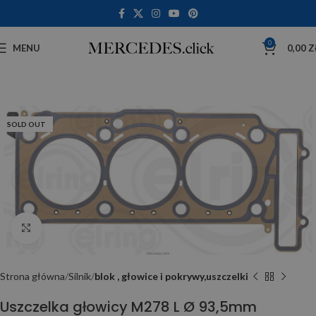
0
MENU
0,00
Z
SOLD OUT
Click to enlarge
Strona główna
Silnik
blok , głowice i pokrywy,uszczelki
Uszczelka głowicy M278 L Ø 93,5mm