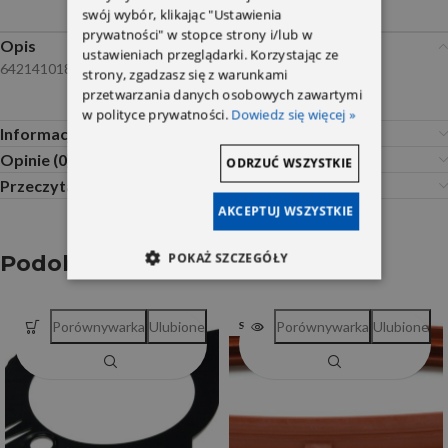
swój wybór, klikając "Ustawienia
prywatności" w stopce strony i/lub w
Opis
ustawieniach przeglądarki. Korzystając ze
6421410180
strony, zgadzasz się z warunkami
przetwarzania danych osobowych zawartymi
w polityce prywatności.
Dowiedz się więcej »
Informacje dodatkowe
Opinie (0)
ODRZUĆ WSZYSTKIE
Przeczytaj Przed Zakupem
AKCEPTUJ WSZYSTKIE
POKAŻ SZCZEGÓŁY
Podobne produkty
Porównywarka
Ulubione
Porównywarka
Ulubione
SOLD OUT