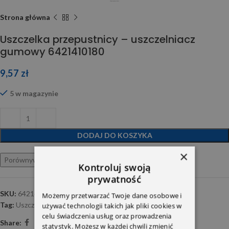
Strona główna
Uszczelka przepustnicy – uszczelniacz
gumowy 6421410180
9,57
zł
5 w magazynie
DODAJ DO KOSZYKA
×
Porównywarka
Ulubione
Kontroluj swoją
prywatność
SKU:
6421410180
Możemy przetwarzać Twoje dane osobowe i
Tag:
Uszczelnienia-OM642
używać technologii takich jak pliki cookies w
celu świadczenia usług oraz prowadzenia
Share:
statystyk. Możesz w każdej chwili zmienić