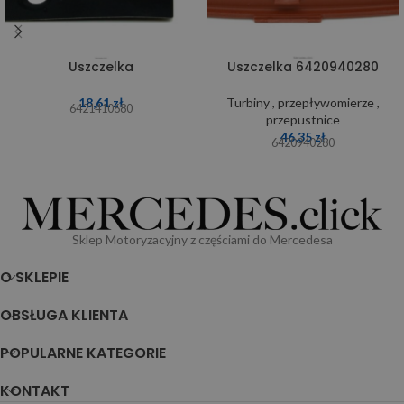
Uszczelka
Uszczelka 6420940280
18,61
zł
Turbiny , przepływomierze ,
6421410680
przepustnice
46,35
zł
6420940280
Sklep Motoryzacyjny z częściami do Mercedesa
O SKLEPIE
OBSŁUGA KLIENTA
POPULARNE KATEGORIE
KONTAKT