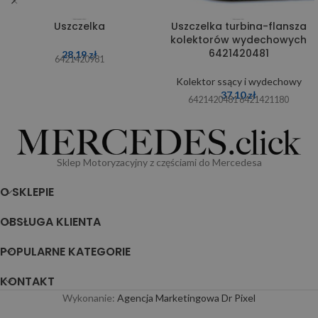
Uszczelka
Uszczelka turbina-flansza
kolektorów wydechowych
6421420481
28,19
zł
6421420981
Kolektor ssący i wydechowy
37,10
zł
6421420481 6421421180
Sklep Motoryzacyjny z częściami do Mercedesa
O SKLEPIE
OBSŁUGA KLIENTA
POPULARNE KATEGORIE
KONTAKT
Wykonanie:
Agencja Marketingowa Dr Pixel