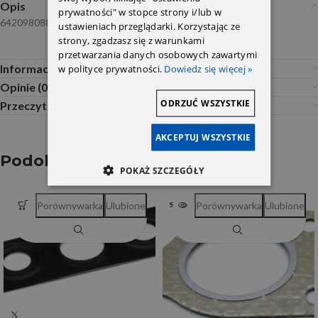
Opis
prywatności" w stopce strony i/lub w
6420980880
ustawieniach przeglądarki. Korzystając ze
strony, zgadzasz się z warunkami
przetwarzania danych osobowych zawartymi
Informacje dodatkowe
w polityce prywatności.
Dowiedz się więcej »
Opinie (0)
ODRZUĆ WSZYSTKIE
Przeczytaj Przed Zakupem
AKCEPTUJ WSZYSTKIE
Podobne produkty
POKAŻ SZCZEGÓŁY
Porównywarka
Ulubione
Porównywarka
Ulubione
SOLD OUT