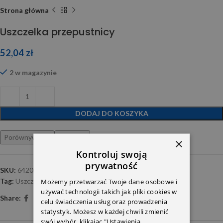
Strona główna
Uszczelka przepustnicy
52,04
zł
2 w magazynie
DODAJ DO KOSZYKA
Porównywarka
Ulubione
×
Kontroluj swoją
prywatność
SKU:
6420980880
Tag:
Uszczelnienia-OM642
Możemy przetwarzać Twoje dane osobowe i
używać technologii takich jak pliki cookies w
Share:
celu świadczenia usług oraz prowadzenia
statystyk. Możesz w każdej chwili zmienić
swój wybór, klikając "Ustawienia